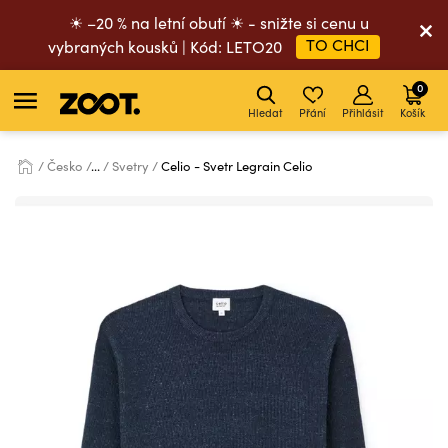
☀ –20 % na letní obutí ☀ - snižte si cenu u
TO CHCI
vybraných kousků | Kód: LETO20
0
Hledat
Přání
Přihlásit
Košík
Česko
...
Svetry
Celio - Svetr Legrain Celio