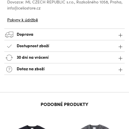
Dovozce: ML CZECH REPUBLIC s.r.o., Rozkošného 1058, Praha,
info@celiostore.cz
Pokyny k údržbě
Doprava
Dostupnost zboží
30 dní na vrácení
Dotaz na zboží
PODOBNÉ PRODUKTY