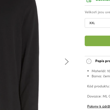
Velikosti jsou u
XXL
Popis pr
Materiál: 1
Barva: čer
Kód produktu:
Dovozce: ML C
Pokyny k údrž