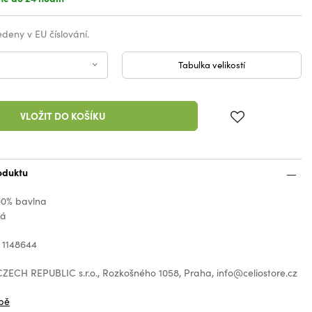
vedeny v EU číslování.
Tabulka velikostí
VLOŽIT DO KOŠÍKU
oduktu
00% bavlna
ná
 1148644
ZECH REPUBLIC s.r.o., Rozkošného 1058, Praha, info@celiostore.cz
bě