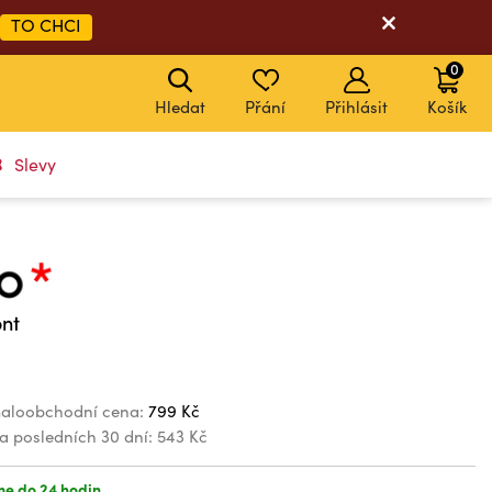
TO CHCI
0
Hledat
Přání
Přihlásit
Košík
Slevy
ont
aloobchodní cena:
799 Kč
za posledních 30 dní:
543 Kč
e do 24 hodin