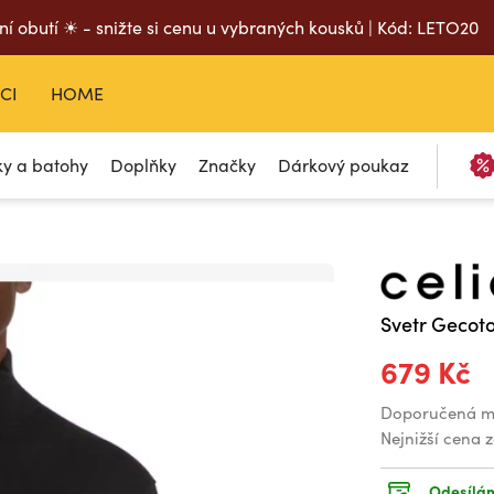
ní obutí ☀ - snižte si cenu u vybraných kousků | Kód: LETO20
CI
HOME
ky a batohy
Doplňky
Značky
Dárkový poukaz
Svetr Gecot
679 Kč
Doporučená m
Nejnižší cena 
Odesílám