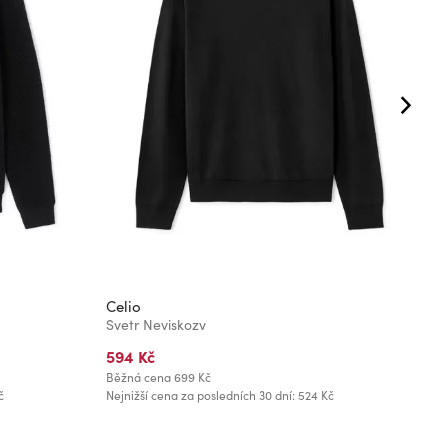
Celio
C
Svetr Neviskozv
S
594 Kč
9
Běžná cena
699 Kč
Bě
č
Nejnižší cena za posledních 30 dní: 524 Kč
Ne