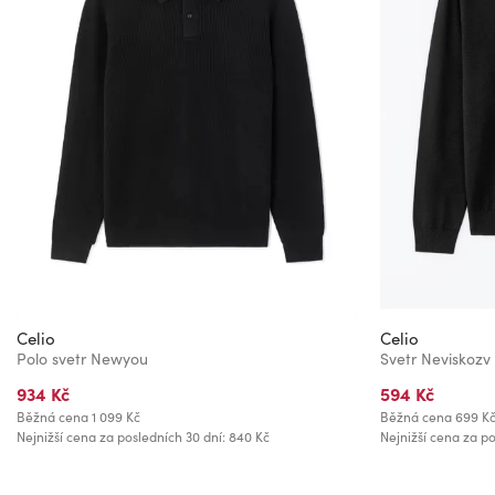
Celio
Celio
Polo svetr Newyou
Svetr Neviskozv
934 Kč
594 Kč
Běžná cena
1 099 Kč
Běžná cena
699 K
Nejnižší cena za posledních 30 dní: 840 Kč
Nejnižší cena za po