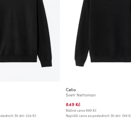
Celio
Svetr Nettoman
849 Kč
č
Běžná cena
999 Kč
sledních 30 dní: 524 Kč
Nejnižší cena za posledních 30 dní: 749 K