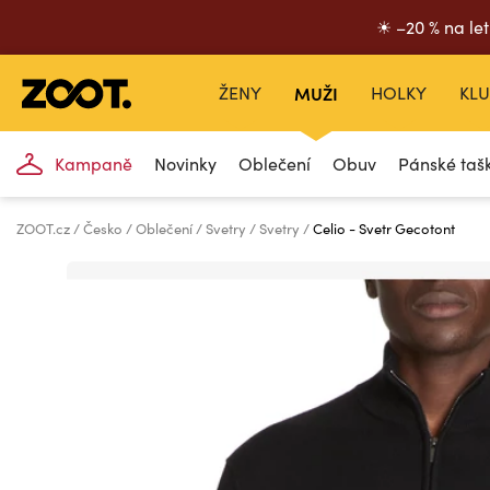
☀ –20 % na let
ŽENY
MUŽI
HOLKY
KLU
Kampaně
Novinky
Oblečení
Obuv
Pánské taš
ZOOT.cz
Česko
Oblečení
Svetry
Svetry
Celio - Svetr Gecotont