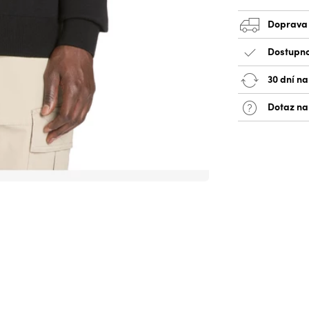
Doprava
Dostupno
30 dní na
Dotaz na