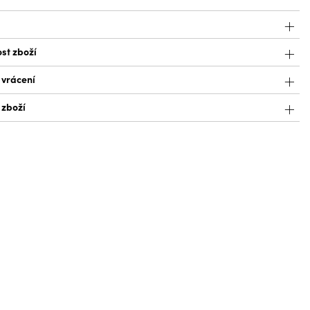
st zboží
 vrácení
 zboží