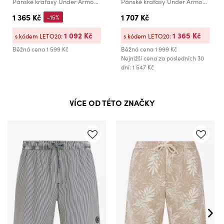
Pánské kraťasy Under Armour UA Vibe Woven Cargo Short
Pánské kraťasy Under Armour M Trail Run 5' Lined Short
1 365 Kč
1 707 Kč
-15%
1 092 Kč
1 365 Kč
s kódem LETO20:
s kódem LETO20:
Běžná cena
1 599 Kč
Běžná cena
1 999 Kč
Nejnižší cena za posledních 30
dní: 1 547 Kč
VÍCE OD TÉTO ZNAČKY