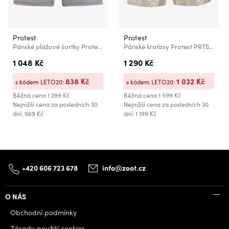
Protest
Protest
Pánské plážové šortky Protest PRTMANAMA
Pánské kraťasy Protest PRTSPARK
1 048 Kč
1 290 Kč
838 Kč
1 032 Kč
s kódem LETO20:
s kódem LETO20:
Běžná cena
1 299 Kč
Běžná cena
1 599 Kč
Nejnižší cena za posledních 30
Nejnižší cena za posledních 30
dní: 969 Kč
dní: 1 199 Kč
+420 606 723 678
info@zoot.cz
O NÁS
Obchodní podmínky
Zásady použití cookies