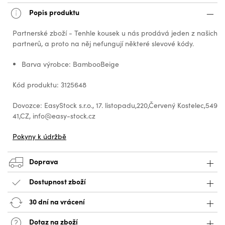
Popis produktu
Partnerské zboží - Tenhle kousek u nás prodává jeden z našich
partnerů, a proto na něj nefungují některé slevové kódy.
Barva výrobce: BambooBeige
Kód produktu: 3125648
Dovozce: EasyStock s.r.o., 17. listopadu,220,Červený Kostelec,549
41,CZ, info@easy-stock.cz
Pokyny k údržbě
Doprava
Dostupnost zboží
30 dní na vrácení
Dotaz na zboží