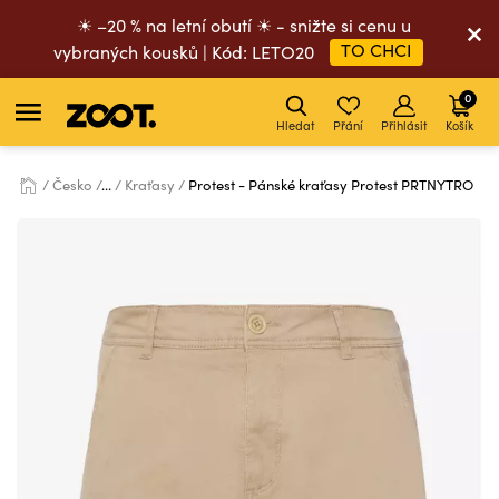
☀ –20 % na letní obutí ☀ - snižte si cenu u
TO CHCI
vybraných kousků | Kód: LETO20
0
Hledat
Přání
Přihlásit
Košík
Česko
...
Kraťasy
Protest - Pánské kraťasy Protest PRTNYTRO