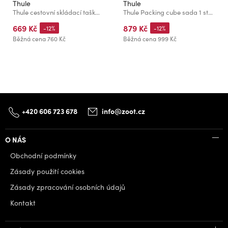
Thule
Thule
Thule cestovní skládací taška na prádlo TPLB201- Pond Gray
Thule Packing cube sada 1 střední a 1 malý organizér TPCS204 - Pond Gray
669 Kč
879 Kč
-12%
-12%
Běžná cena
760 Kč
Běžná cena
999 Kč
+420 606 723 678
info@zoot.cz
O NÁS
Obchodní podmínky
Zásady použití cookies
Zásady zpracování osobních údajů
Kontakt