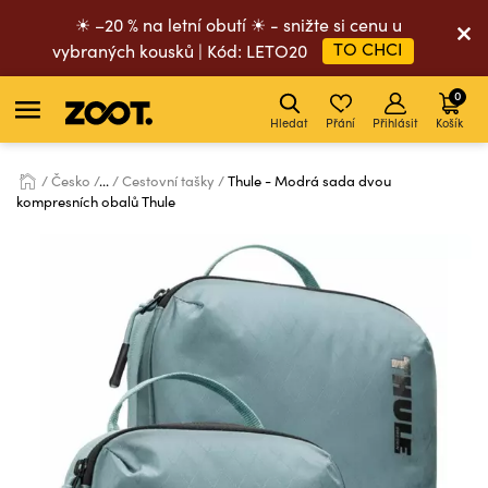
☀ –20 % na letní obutí ☀ - snižte si cenu u
TO CHCI
vybraných kousků | Kód: LETO20
0
Hledat
Přání
Přihlásit
Košík
Česko
...
Cestovní tašky
Thule - Modrá sada dvou
kompresních obalů Thule