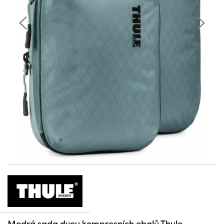
Modrá sada dvou kompresních obalů Thule