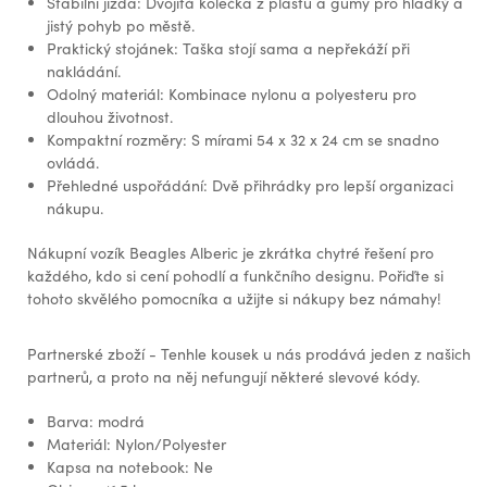
Stabilní jízda: Dvojitá kolečka z plastu a gumy pro hladký a
jistý pohyb po městě.
Praktický stojánek: Taška stojí sama a nepřekáží při
nakládání.
Odolný materiál: Kombinace nylonu a polyesteru pro
dlouhou životnost.
Kompaktní rozměry: S mírami 54 x 32 x 24 cm se snadno
ovládá.
Přehledné uspořádání: Dvě přihrádky pro lepší organizaci
nákupu.
Nákupní vozík Beagles Alberic je zkrátka chytré řešení pro
každého, kdo si cení pohodlí a funkčního designu. Pořiďte si
tohoto skvělého pomocníka a užijte si nákupy bez námahy!
Partnerské zboží - Tenhle kousek u nás prodává jeden z našich
partnerů, a proto na něj nefungují některé slevové kódy.
Barva: modrá
Materiál: Nylon/Polyester
Kapsa na notebook: Ne