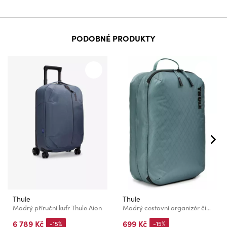
PODOBNÉ PRODUKTY
Thule
Thule
Modrý příruční kufr Thule Aion
Modrý cestovní organizér čisté/špinavé Thule
6 789 Kč
699 Kč
-15%
-15%