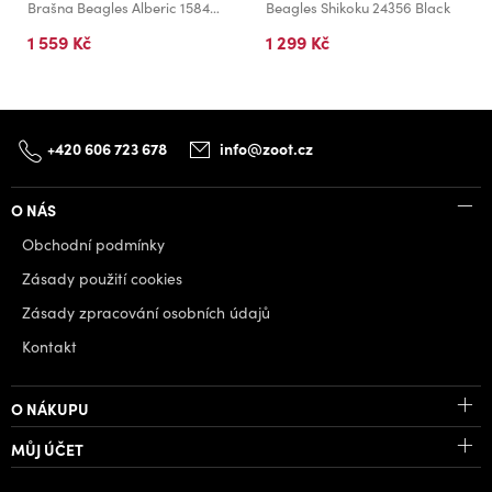
Brašna Beagles Alberic 15841A Olive green
Beagles Shikoku 24356 Black
1 559 Kč
1 299 Kč
+420 606 723 678
info@zoot.cz
O NÁS
Obchodní podmínky
Zásady použití cookies
Zásady zpracování osobních údajů
Kontakt
O NÁKUPU
MŮJ ÚČET