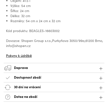
Objem: 41.5 l
Výška: 54 cm
Šířka: 24 cm
Délka: 32 cm
Rozměry: 54 cm x 24 cm x 32 cm
Kód produktu: BEAGLES-16603002
Dovozce: Shopen Group s.r.o.,Purkyňova 3050/99a,61200 Brno,
info@shopen.cz
Pokyny k údržbě
Doprava
Dostupnost zboží
30 dní na vrácení
Dotaz na zboží