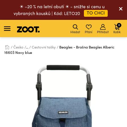
☀ –20 % na letní obutí ☀ - snižte si cenu u
TO CHCI
vybraných kousků | Kód: LETO20
0
Hledat
Přání
Přihlásit
Košík
Česko
...
Cestovní tašky
Beagles - Brašna Beagles Alberic
16603 Navy blue