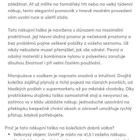
záležitost. Ať už míříte na farmářský trh nebo na velký týdenní
nákup, tento elegantní pomocník v tmavě modrém provedení
vám uvolní ruce a ušetří záda.
Tato nákupní taška je navržena s důrazem na maximální
praktičnost. Její hlavní úložný prostor je nečekaně prostorný a
bez problémů pojme veškeré položky z vašeho seznamu. Už
nikdy nebudete muset přemýšlet, jak vše odnést. Pevný a
odolný materiál z kombinace nylonu a polyesteru zaručuje
dlouhou životnost i při velmi častém používání.
Manipulace s vozíkem je naprosto snadná a intuitivní. Dvojitá
kolečka zajišťují plynulý a tichý pojezd na různých površích, od
hladkých podlah v supermarketu až po městské chodníky. Díky
praktickému stojánku taška samostatně stojí a nevyvrací se,
zatímco vy v klidu ukládáte nákup. Jednoduché uzavírání na
překlopku bezpečně chrání obsah a zároveň umožňuje rychlý
přístup, kdykoli potřebujete.
Proč je tato nákupní taška na kolečkách dobrá volba?
Velkorysý objem: Uvnitř je místo na 41,5 l vašeho nákupu.