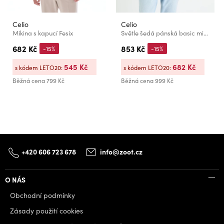
Celio
Celio
Mikina s kapucí Fesix
Světle šedá pánská basic mikina Celio Fethree
682 Kč
853 Kč
-15%
-15%
545 Kč
682 Kč
s kódem LETO20:
s kódem LETO20:
Běžná cena
799 Kč
Běžná cena
999 Kč
+420 606 723 678
info@zoot.cz
O NÁS
Obchodní podmínky
Zásady použití cookies