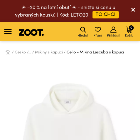
☀ –20 % na letní obutí ☀ - snižte si cenu u
TO CHCI
vybraných kousků | Kód: LETO20
0
Hledat
Přání
Přihlásit
Košík
Česko
...
Mikiny s kapucí
Celio - Mikina Lescuba s kapucí