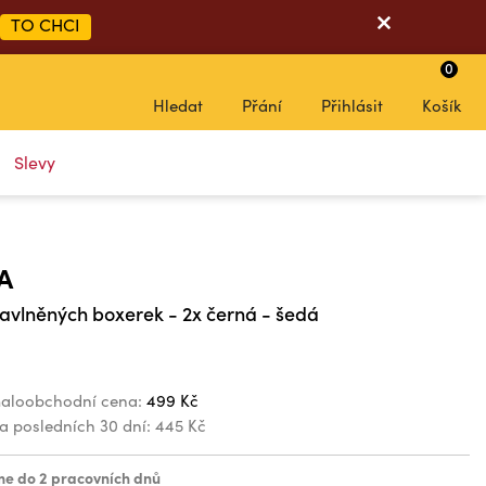
TO CHCI
0
Hledat
Přání
Přihlásit
Košík
Slevy
A
avlněných boxerek - 2x černá - šedá
aloobchodní cena:
499 Kč
za posledních 30 dní:
445 Kč
e do 2 pracovních dnů