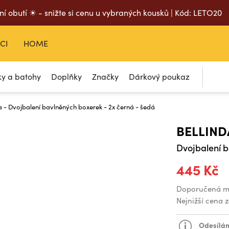
ní obutí ☀ - snižte si cenu u vybraných kousků | Kód: LETO20
CI
HOME
ky a batohy
Doplňky
Značky
Dárkový poukaz
a - Dvojbalení bavlněných boxerek - 2x černá - šedá
BELLIND
Dvojbalení b
445 Kč
Doporučená m
Nejnižší cena 
Odesílám