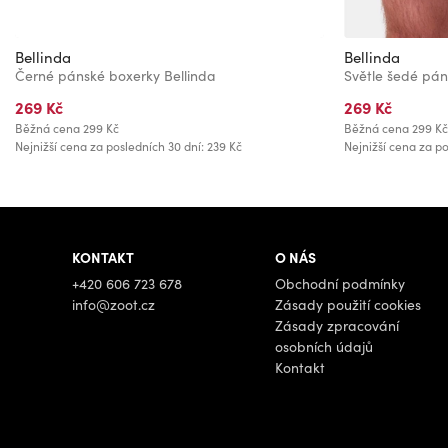
Bellinda
Bellinda
Černé pánské boxerky Bellinda
Světle šedé pán
269 Kč
269 Kč
Běžná cena
299 Kč
Běžná cena
299 Kč
Nejnižší cena za posledních 30 dní: 239 Kč
Nejnižší cena za po
KONTAKT
O NÁS
+420 606 723 678
Obchodní podmínky
info@zoot.cz
Zásady použití cookies
Zásady zpracování
osobních údajů
Kontakt