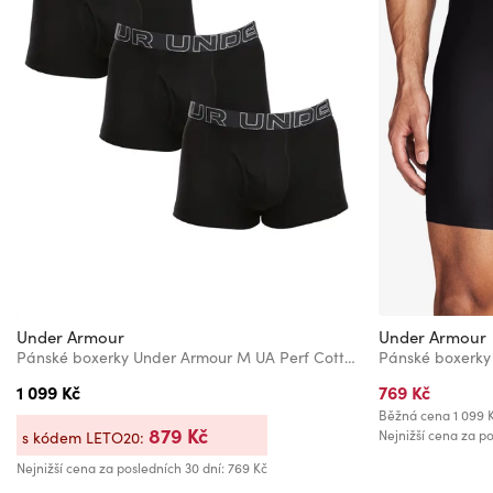
Under Armour
Under Armour
Pánské boxerky Under Armour M UA Perf Cotton 3in (3ks)
1 099 Kč
769 Kč
Běžná cena
1 099 
879 Kč
Nejnižší cena za po
s kódem LETO20:
Nejnižší cena za posledních 30 dní: 769 Kč