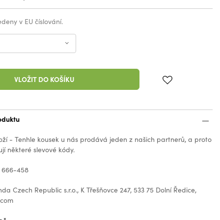
vedeny v EU číslování.
VLOŽIT DO KOŠÍKU
oduktu
oží - Tenhle kousek u nás prodává jeden z našich partnerů, a proto
jí některé slevové kódy.
: 666-458
nda Czech Republic s.r.o., K Třešňovce 247, 533 75 Dolní Ředice,
.com