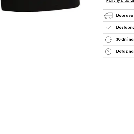
Pokyny k údrž
Doprava
Dostupno
30 dní na
Dotaz na