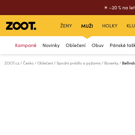
☀ –20 % na let
ŽENY
MUŽI
HOLKY
KLU
Kampaně
Novinky
Oblečení
Obuv
Pánské taš
ZOOT.cz
Česko
Oblečení
Spodní prádlo a pyžama
Boxerky
Bellind