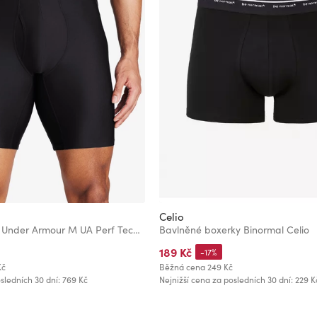
Celio
Pánské boxerky Under Armour M UA Perf Tech 9in (3ks)
Bavlněné boxerky Binormal Celio
189 Kč
-17%
Kč
Běžná cena
249 Kč
sledních 30 dní: 769 Kč
Nejnižší cena za posledních 30 dní: 229 K