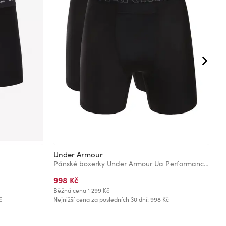
Under Armour
U
Pánské boxerky Under Armour Ua Performance Pouch - Solid 6in - 2
998 Kč
1
Běžná cena
1 299 Kč
Bě
č
Nejnižší cena za posledních 30 dní: 998 Kč
Ne