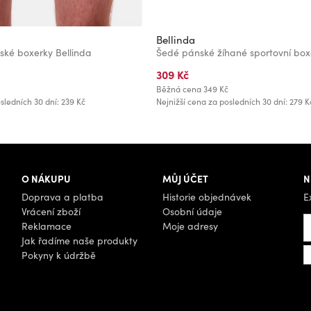
Bellinda
ské boxerky Bellinda
309 Kč
Běžná cena
349 Kč
sledních 30 dní: 239 Kč
Nejnižší cena za posledních 30 dní: 279 K
O NÁKUPU
MŮJ ÚČET
N
Doprava a platba
Historie objednávek
E
Vrácení zboží
Osobní údaje
Reklamace
Moje adresy
Jak řadíme naše produkty
Pokyny k údržbě