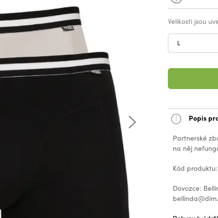
Velikosti jsou u
L
Popis pr
Partnerské zb
na něj nefungu
Kód produktu
Dovozce: Belli
bellinda@dim