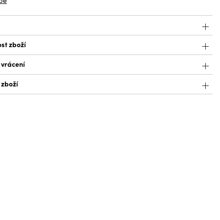
bě
st zboží
 vrácení
 zboží