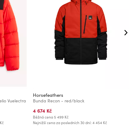
Horsefeathers
H
lio Vuelectra
Bunda Recon - red/black
3
4 674 Kč
7
Běžná cena
5 499 Kč
Bě
 Kč
Nejnižší cena za posledních 30 dní: 4 454 Kč
Ne