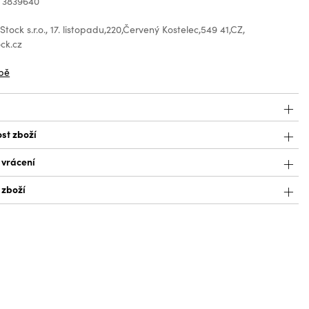
: 3839640
tock s.r.o., 17. listopadu,220,Červený Kostelec,549 41,CZ,
ck.cz
bě
st zboží
 vrácení
 zboží