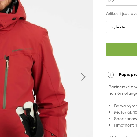
Velikosti jsou u
Vyberte...
Popis pr
Partnerské zb
na něj nefungu
Barva výro
Materiál: 1
Sport: sno
Hmotnost: 1