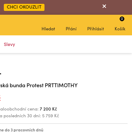
CHCI OKOUZLIT
0
0
Hledat
Přání
Přihlásit
Košík
Slevy
T
řská bunda Protest PRTTIMOTHY
č
aloobchodní cena:
7 200 Kč
za posledních 30 dní:
5 759 Kč
e do 3 pracovních dnů