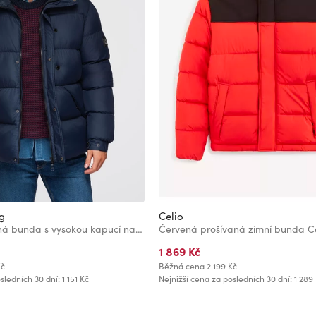
g
Celio
Pánská prošívaná bunda s vysokou kapucí na zip - tmavě modrá V2 OM-JAHP-0238 Ombre Clothing
Červená prošívaná zimní bunda Ce
1 869 Kč
Kč
Běžná cena
2 199 Kč
sledních 30 dní: 1 151 Kč
Nejnižší cena za posledních 30 dní: 1 289