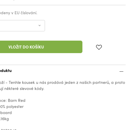
vedeny v EU číslování.
VLOŽIT DO KOŠÍKU
oduktu
oží - Tenhle kousek u nás prodává jeden z našich partnerů, a proto
jí některé slevové kódy.
bce: Barn Red
00% polyester
wboard
.16kg