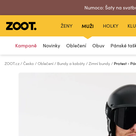
Numoco: Šaty na svatbu
ŽENY
MUŽI
HOLKY
KLU
Kampaně
Novinky
Oblečení
Obuv
Pánské taš
ZOOT.cz
Česko
Oblečení
Bundy a kabáty
Zimní bundy
Protest - P