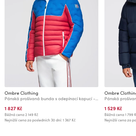
Ombre Clothing
Ombre Clothin
Pánská prošívaná bunda s odepínací kapucí - modrá a červená V1 OM-JALP-0206 Ombre Clothing
1 827 Kč
1 529 Kč
Běžná cena
2 149 Kč
Běžná cena
1 799 
Nejnižší cena za posledních 30 dní: 1 367 Kč
Nejnižší cena za po