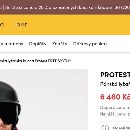
 | Snižte si cenu o 20 % u označených kousků s kódem LETO2
CI
HOME
ky a batohy
Doplňky
Značky
Dárkový poukaz
ánská lyžařská bunda Protest PRTTIMOTHY
PROTES
Pánská lyža
6 480 K
Doporučená m
Nejnižší cena 
Odesílám