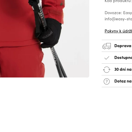
Kód produktu
Dovozce: EasyS
info@easy-sto
Pokyny k údrž
Doprava
Dostupno
30 dní na
Dotaz na