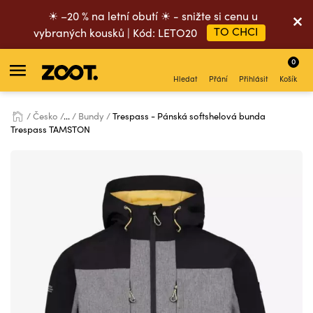
☀ –20 % na letní obutí ☀ - snižte si cenu u
TO CHCI
vybraných kousků | Kód: LETO20
0
Hledat
Přání
Přihlásit
Košík
Česko
...
Bundy
Trespass - Pánská softshelová bunda
Trespass TAMSTON