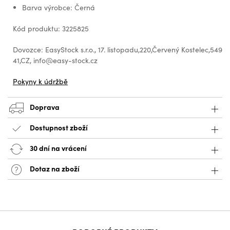
Barva výrobce: Černá
Kód produktu: 3225825
Dovozce: EasyStock s.r.o., 17. listopadu,220,Červený Kostelec,549
41,CZ, info@easy-stock.cz
Pokyny k údržbě
Doprava
Dostupnost zboží
30 dní na vrácení
Dotaz na zboží