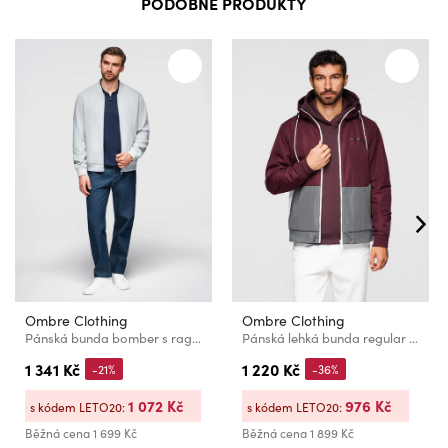
PODOBNÉ PRODUKTY
Ombre Clothing
Ombre Clothing
Pánská bunda bomber s raglánovými rukávy - světle šedá V4 OM-JANP-0159 Ombre Clothing
Pánská lehká bunda regular fit s podšívkou a kapucí - vínová šedá V3 OM-JANP-0242 Ombre Clothing
1 341 Kč
1 220 Kč
-21%
-36%
1 072 Kč
976 Kč
s kódem LETO20:
s kódem LETO20:
Běžná cena
1 699 Kč
Běžná cena
1 899 Kč