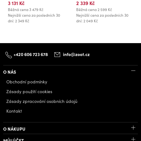
3 131 Kč
2 339 Kč
Běžná cena
3 479 Kč
Běžná cena
2 599 Kč
Nejnižší cena za posledních 30
Nejnižší cena za posledních 30
dní: 2 349 Kč
dní: 2 049 Kč
+420 606 723 678
info@zoot.cz
O NÁS
Obchodní podmínky
Zásady použití cookies
Zásady zpracování osobních údajů
Kontakt
O NÁKUPU
MŮJ ÚČET