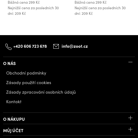
Běžná cena
299 Kč
Běžná cena
299 Kč
Nejnižší cena za posledních 30
Nejnižší cena za posledních 30
dní: 209 Kč
dní: 209 Kč
+420 606 723 678
info@zoot.cz
O NÁS
Obchodní podmínky
Zásady použití cookies
Zásady zpracování osobních údajů
Kontakt
O NÁKUPU
MŮJ ÚČET