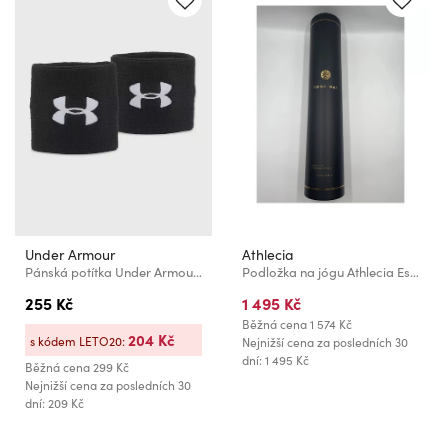
Under Armour
Athlecia
Pánská potítka Under Armour Performance Wristbands
Podložka na jógu Athlecia Estell Velikost:
255 Kč
1 495 Kč
Běžná cena
1 574 Kč
204 Kč
s kódem LETO20:
Nejnižší cena za posledních 30
dní: 1 495 Kč
Běžná cena
299 Kč
Nejnižší cena za posledních 30
dní: 209 Kč