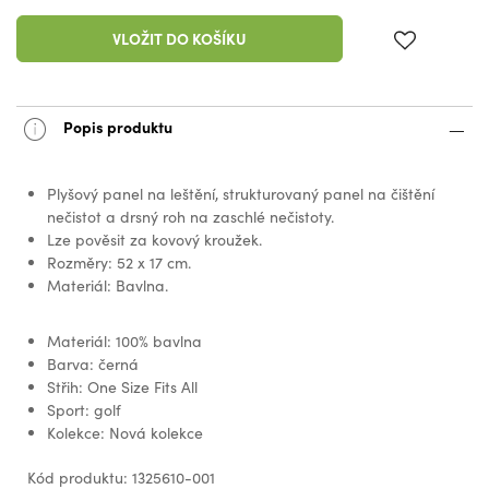
VLOŽIT DO KOŠÍKU
Popis produktu
Plyšový panel na leštění, strukturovaný panel na čištění
nečistot a drsný roh na zaschlé nečistoty.
Lze pověsit za kovový kroužek.
Rozměry: 52 x 17 cm.
Materiál: Bavlna.
Materiál: 100% bavlna
Barva: černá
Střih: One Size Fits All
Sport: golf
Kolekce: Nová kolekce
Kód produktu: 1325610-001