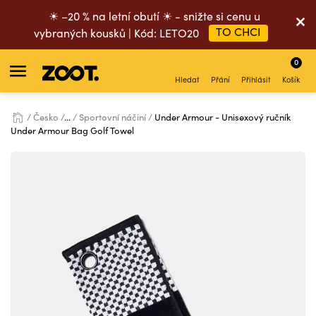
☀ –20 % na letní obutí ☀ - snižte si cenu u
TO CHCI
vybraných kousků | Kód: LETO20
0
Hledat
Přání
Přihlásit
Košík
Česko
...
Sportovní náčiní
Under Armour - Unisexový ručník
Under Armour Bag Golf Towel