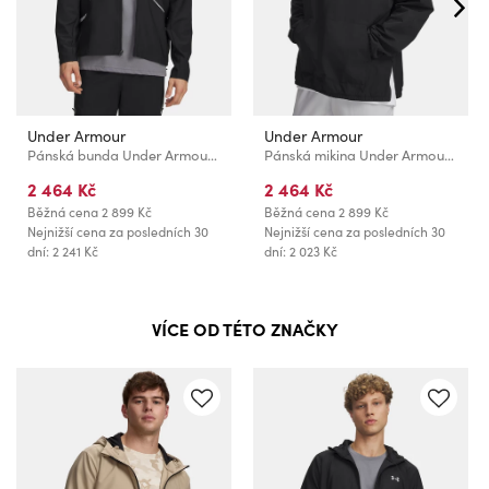
Under Armour
Under Armour
Pánská bunda Under Armour UA Unstoppable Woven Jacket-BLK
Pánská mikina Under Armour UA Unstoppable Wvn Hoodie-BLK
2 464 Kč
2 464 Kč
Běžná cena
2 899 Kč
Běžná cena
2 899 Kč
Nejnižší cena za posledních 30
Nejnižší cena za posledních 30
dní: 2 241 Kč
dní: 2 023 Kč
VÍCE OD TÉTO ZNAČKY