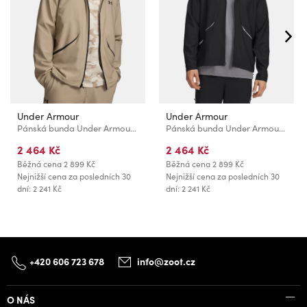
Under Armour
Under Armour
Pánská bunda Under Armour UA Unstoppable Woven Jacket-BRN
Pánská bunda Under Armour UA Unstoppable Woven Jacket-BLK
2 464 Kč
2 464 Kč
Běžná cena
2 899 Kč
Běžná cena
2 899 Kč
Nejnižší cena za posledních 30
Nejnižší cena za posledních 30
dní: 2 241 Kč
dní: 2 241 Kč
+420 606 723 678
info@zoot.cz
O NÁS