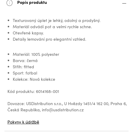
Popis produktu
Texturovaný úplet je lehký, odolný a prodyšný.
Materiál odvádí pot a velmi rychle schne.
Otevřené kapsy.
Detaily lemování pro elegantní vzhled.
Materiál: 100% polyester
Barva: černá
Střih: fitted
Sport: fotbal
Kolekce: Nová kolekce
Kód produktu: 6014168-001
Dovozce: USDistribution s.r.o., U Hvězdy 1451/4 162 00, Praha 6,
Česká Republika, info@usdistribution.cz
Pokyny k údržbě