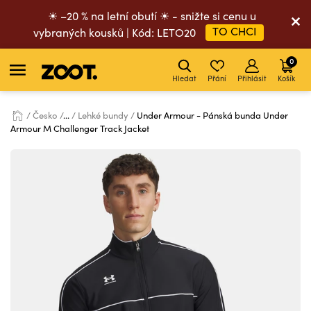
☀ –20 % na letní obutí ☀ - snižte si cenu u
TO CHCI
vybraných kousků | Kód: LETO20
0
Hledat
Přání
Přihlásit
Košík
Česko
...
Lehké bundy
Under Armour - Pánská bunda Under
Armour M Challenger Track Jacket