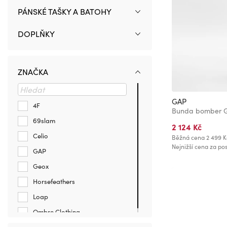
PÁNSKÉ TAŠKY A BATOHY
DOPLŇKY
ZNAČKA
GAP
4F
Bunda bomber 
69slam
2 124 Kč
Celio
Běžná cena
2 499 K
Nejnižší cena za pos
GAP
Geox
Horsefeathers
Loap
Ombre Clothing