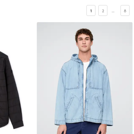
1
2
…
8