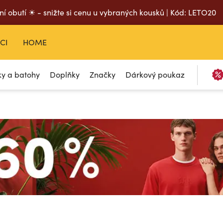
ní obutí ☀ - snižte si cenu u vybraných kousků | Kód: LETO20
CI
HOME
ky a batohy
Doplňky
Značky
Dárkový poukaz