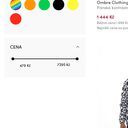
Ombre Clothin
1 444 Kč
Běžná cena
1 699 K
Nejnižší cena za pos
CENA
7395 Kč
479 Kč