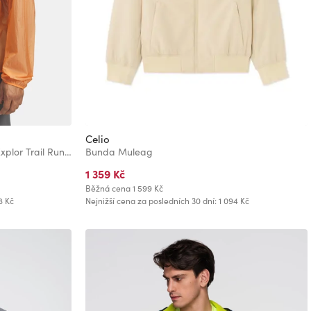
Celio
Pánská bunda Under Armour M Explor Trail Run Rain Jckt
Bunda Muleag
1 359 Kč
Běžná cena
1 599 Kč
8 Kč
Nejnižší cena za posledních 30 dní: 1 094 Kč