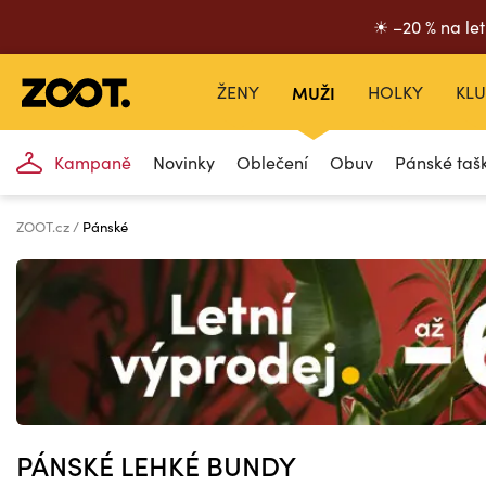
☀ –20 % na let
ŽENY
MUŽI
HOLKY
KLU
Kampaně
Novinky
Oblečení
Obuv
Pánské taš
ZOOT.cz
Pánské
PÁNSKÉ LEHKÉ BUNDY