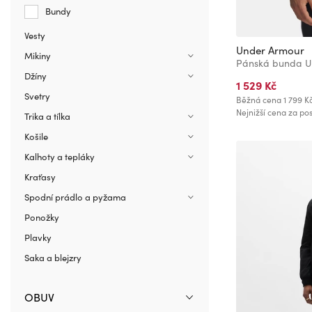
Bundy
Vesty
Under Armour
Mikiny
Džíny
1 529 Kč
Svetry
Běžná cena
1 799 K
Nejnižší cena za pos
Trika a tílka
Košile
Kalhoty a tepláky
Kraťasy
Spodní prádlo a pyžama
Ponožky
Plavky
Saka a blejzry
OBUV