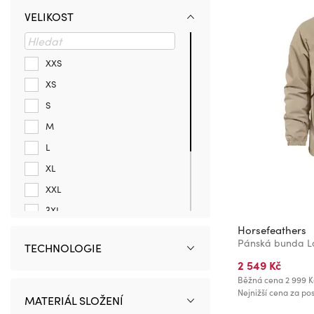
Under Armour
VELIKOST
XXS
XS
S
M
L
XL
XXL
3XL
Horsefeathers
4XL
TECHNOLOGIE
3XL TALL
2 549 Kč
XLT
Běžná cena
2 999 K
Nejnižší cena za pos
XXLT
MATERIÁL SLOŽENÍ