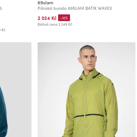
69slam
á
Pánská bunda 69SLAM BATIK WAVES
2 024 Kč
-10%
Běžná cena
2 249 Kč
9 Kč