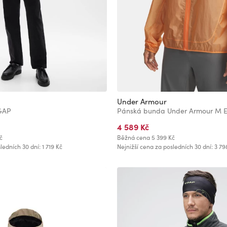
Under Armour
GAP
4 589 Kč
č
Běžná cena
5 399 Kč
ledních 30 dní: 1 719 Kč
Nejnižší cena za posledních 30 dní: 3 79