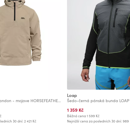
Loap
Pánská bunda Landon - mojave HORSEFEATHERS
Šedo-černá pánská bunda LOA
1 359 Kč
č
Běžná cena
1 599 Kč
ledních 30 dní: 2 421 Kč
Nejnižší cena za posledních 30 dní: 989