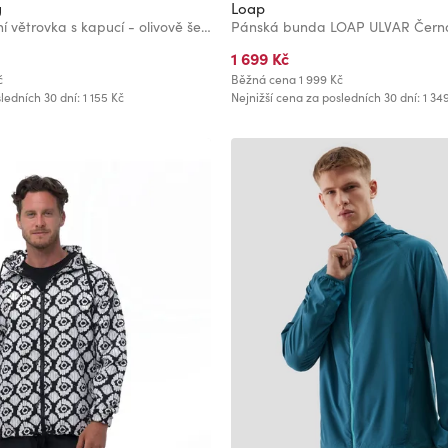
g
Loap
Pánská kontrastní větrovka s kapucí - olivově šedá V3 OM-JANP-0228 Ombre Clothing
Pánská bunda LOAP ULVAR Čern
1 699 Kč
č
Běžná cena
1 999 Kč
ledních 30 dní: 1 155 Kč
Nejnižší cena za posledních 30 dní: 1 34