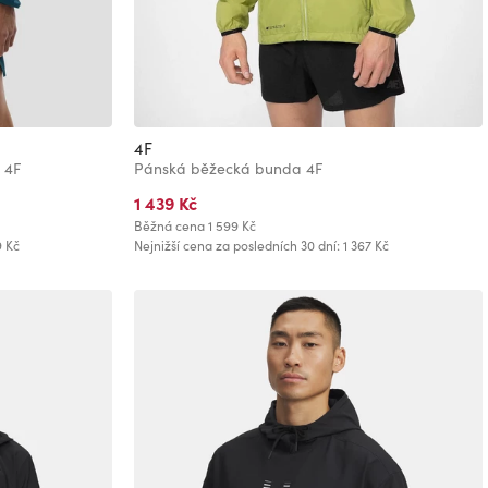
4F
 4F
Pánská běžecká bunda 4F
1 439 Kč
Běžná cena
1 599 Kč
9 Kč
Nejnižší cena za posledních 30 dní: 1 367 Kč