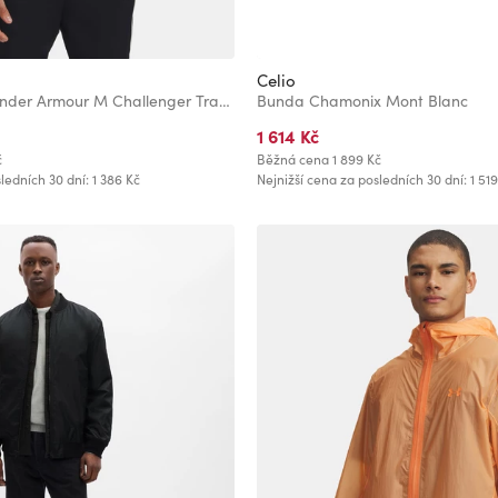
Celio
Pánská bunda Under Armour M Challenger Track Jacket
Bunda Chamonix Mont Blanc
1 614 Kč
č
Běžná cena
1 899 Kč
ledních 30 dní: 1 386 Kč
Nejnižší cena za posledních 30 dní: 1 519