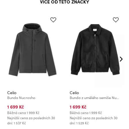
VÍCE OD TÉTO ZNAČKY
Celio
Celio
Bunda Nucrosho
Bunda z umělého semiše Nupinch
1 699 Kč
1 699 Kč
Běžná cena
1 999 Kč
Běžná cena
1 999 Kč
Nejnižší cena za posledních 30
Nejnižší cena za posledních 30
dní: 1 537 Kč
dní: 1 529 Kč