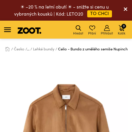
☀ –20 % na letní obutí ☀ - snižte si cenu u
TO CHCI
vybraných kousků | Kód: LETO20
0
Hledat
Přání
Přihlásit
Košík
Česko
...
Lehké bundy
Celio - Bunda z umělého semiše Nupinch