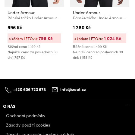
Under Armour
Under Armour
Pánské tričko Under Armour UA Icon Polo
Pánské tričko Under Armour UA T2G Polo LB
996 Kč
1 280 Kč
796 Kč
1 024 Kč
s kódem LETO20:
s kódem LETO20:
Běžná cena
1 199 Kč
Běžná cena
1 499 Kč
Nejnižší cena za posledních 30
Nejnižší cena za posledních 30
dní: 797 Kč
dní: 1 158 Kč
+420 606 723 678
info@zoot.cz
O NÁS
Obchodní podmínky
Zásady použití cookies
Zásady zpracování osobních údajů