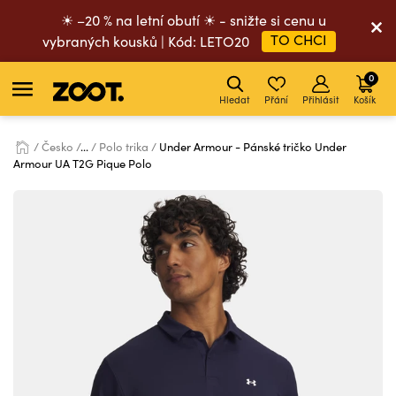
☀ –20 % na letní obutí ☀ - snižte si cenu u
TO CHCI
vybraných kousků | Kód: LETO20
0
Hledat
Přání
Přihlásit
Košík
Česko
...
Polo trika
Under Armour - Pánské tričko Under
Armour UA T2G Pique Polo