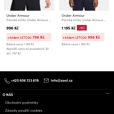
Under Armour
Under Armour
Pánské tričko Under Armour UA Icon Polo
Pánské tričko Under Armour UA Matchplay Polo-WHT
996 Kč
1 195 Kč
-15%
796 Kč
956 Kč
s kódem LETO20:
s kódem LETO20:
Běžná cena
1 199 Kč
Běžná cena
1 399 Kč
Nejnižší cena za posledních 30
dní: 797 Kč
+420 606 723 678
info@zoot.cz
O NÁS
Obchodní podmínky
Zásady použití cookies