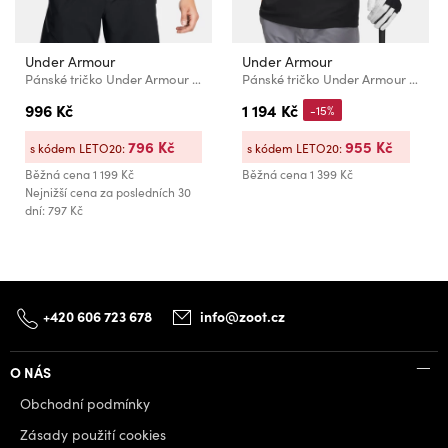
Under Armour
Under Armour
Pánské tričko Under Armour UA Icon Polo
Pánské tričko Under Armour UA Matchplay Polo
996 Kč
1 194 Kč
-15%
796 Kč
955 Kč
s kódem LETO20:
s kódem LETO20:
Běžná cena
1 199 Kč
Běžná cena
1 399 Kč
Nejnižší cena za posledních 30
dní: 797 Kč
+420 606 723 678
info@zoot.cz
O NÁS
Obchodní podmínky
Zásady použití cookies