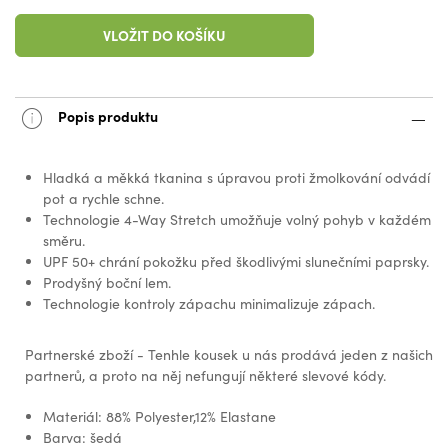
VLOŽIT DO KOŠÍKU
Popis produktu
Hladká a měkká tkanina s úpravou proti žmolkování odvádí
pot a rychle schne.
Technologie 4-Way Stretch umožňuje volný pohyb v každém
směru.
UPF 50+ chrání pokožku před škodlivými slunečními paprsky.
Prodyšný boční lem.
Technologie kontroly zápachu minimalizuje zápach.
Partnerské zboží - Tenhle kousek u nás prodává jeden z našich
partnerů, a proto na něj nefungují některé slevové kódy.
Materiál: 88% Polyester,12% Elastane
Barva: šedá