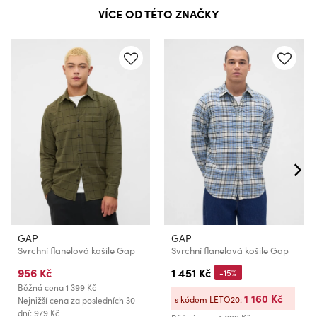
VÍCE OD TÉTO ZNAČKY
GAP
GAP
Svrchní flanelová košile Gap
Svrchní flanelová košile Gap
956 Kč
1 451 Kč
-15%
Běžná cena
1 399 Kč
1 160 Kč
s kódem LETO20:
Nejnižší cena za posledních 30
dní: 979 Kč