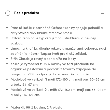
Popis produktu
Pánská košile z bavlněné Oxford tkaniny spojuje pohodlí a
čistý vzhled díky hladké strečové směsi.
Oxford tkanina je typická jemnou strukturou a pevnější
vazbou.
Límec na knoflíky, dlouhé rukávy s manžetami, celopropínací
zapínání a náprsní kapsa tvoří praktický základ.
Střih Classic je rovný a sahá níže na boky.
Košile je vyrobena z 98 % bavlny ve fázi přechodu na
organické pěstování a pochází z továrny zapojené do
programu RISE podporujícího rovnost žen a mužů.
Modelové ve velikosti S měří 172–180 cm, mají pas 60–66 cm
a boky 84–97 cm.
Modelové ve velikosti XL měří 172–180 cm, mají pas 86–91 cm
a boky 114–127 cm.
Materiál: 98 % bavlna, 2 % elastan