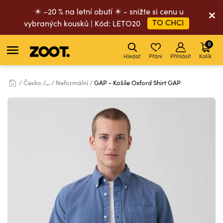
☀ –20 % na letní obutí ☀ - snižte si cenu u
TO CHCI
vybraných kousků | Kód: LETO20
0
Hledat
Přání
Přihlásit
Košík
Česko
...
Neformální
GAP - Košile Oxford Shirt GAP