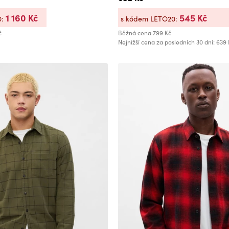
1 160 Kč
545 Kč
0:
s kódem LETO20:
č
Běžná cena
799 Kč
Nejnižší cena za posledních 30 dní: 639 