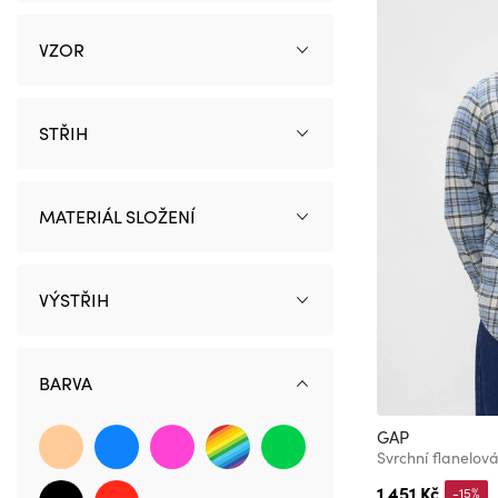
VZOR
STŘIH
MATERIÁL SLOŽENÍ
VÝSTŘIH
BARVA
GAP
Svrchní flanelov
1 451 Kč
-15%