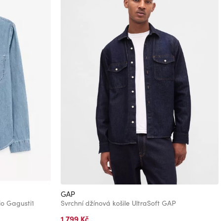
GAP
io Gagusti1
Svrchní džínová košile UltraSoft GAP
1 799 Kč