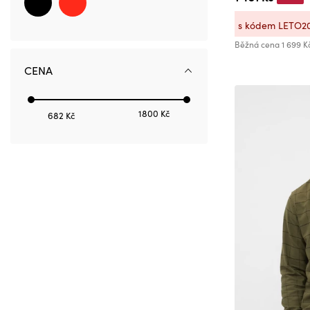
s kódem LETO2
Běžná cena
1 699 K
CENA
1800 Kč
682 Kč