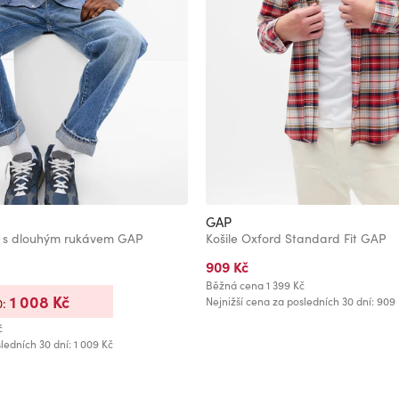
GAP
 s dlouhým rukávem GAP
Košile Oxford Standard Fit GAP
909 Kč
Běžná cena
1 399 Kč
1 008 Kč
Nejnižší cena za posledních 30 dní: 909
0:
č
ledních 30 dní: 1 009 Kč