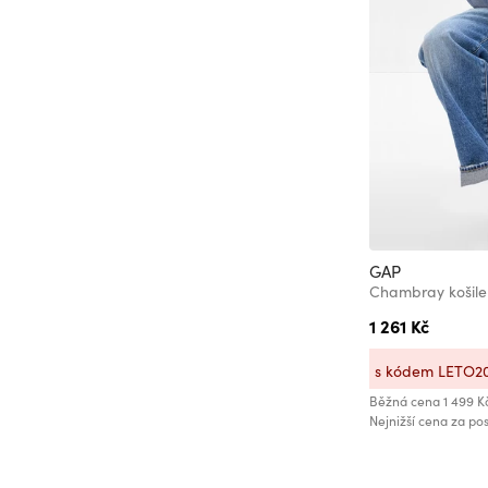
GAP
Chambray košile
1 261 Kč
s kódem LETO2
Běžná cena
1 499 K
Nejnižší cena za pos