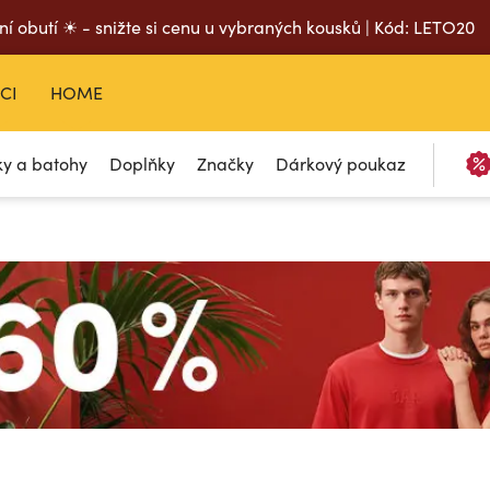
ní obutí ☀ - snižte si cenu u vybraných kousků | Kód: LETO20
CI
HOME
ky a batohy
Doplňky
Značky
Dárkový poukaz