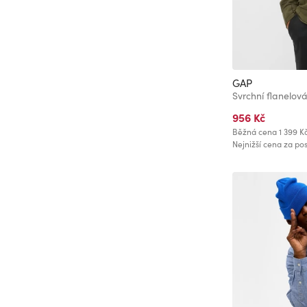
GAP
Svrchní flanelov
956 Kč
Běžná cena
1 399 K
Nejnižší cena za pos