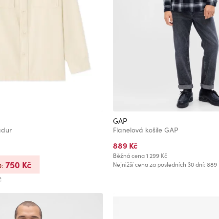
GAP
adur
Flanelová košile GAP
889 Kč
Běžná cena
1 299 Kč
750 Kč
Nejnižší cena za posledních 30 dní: 889
0:
č