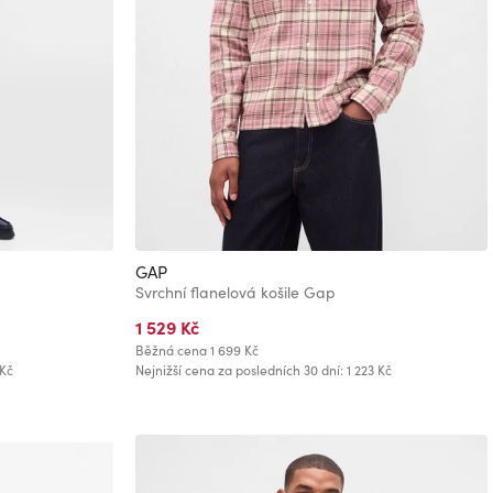
GAP
Svrchní flanelová košile Gap
1 529 Kč
Běžná cena
1 699 Kč
 Kč
Nejnižší cena za posledních 30 dní: 1 223 Kč