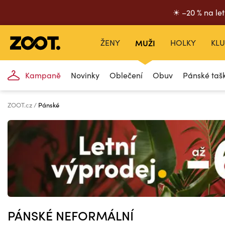
☀ –20 % na let
ŽENY
MUŽI
HOLKY
KLU
Kampaně
Novinky
Oblečení
Obuv
Pánské taš
ZOOT.cz
Pánské
PÁNSKÉ NEFORMÁLNÍ