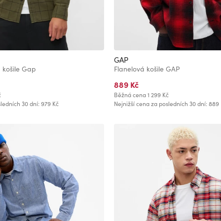
GAP
á košile Gap
Flanelová košile GAP
889 Kč
č
Běžná cena
1 299 Kč
ledních 30 dní: 979 Kč
Nejnižší cena za posledních 30 dní: 889