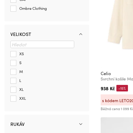
Ombre Clothing
VELIKOST
XS
S
M
Celio
Svrchní košile M
L
938 Kč
-15%
XL
XXL
s kódem LETO2
Běžná cena
1 099 K
RUKÁV