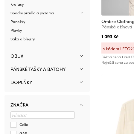
Kraťasy
Spodní prádlo a pyžama
Ombre Clothin
Ponožky
Plavky
1 093 Kč
Saka a blejzry
s kódem LETO2
OBUV
Běžná cena
1 249 K
Nejnižší cena za pos
PÁNSKÉ TAŠKY A BATOHY
DOPLŇKY
ZNAČKA
Celio
GAP