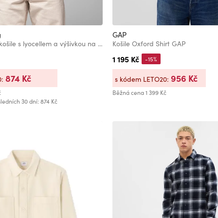
g
GAP
Pánská džínová košile s lyocellem a výšivkou na hrudi - modrá Ombre Clothing
Košile Oxford Shirt GAP
1 195 Kč
-15%
874 Kč
956 Kč
0:
s kódem LETO20:
č
Běžná cena
1 399 Kč
ledních 30 dní: 874 Kč