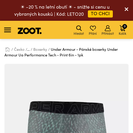
☀ –20 % na letní obutí ☀ - snižte si cenu u
TO CHCI
vybraných kousků | Kód: LETO20
0
Hledat
Přání
Přihlásit
Košík
Česko
...
Boxerky
Under Armour - Pánské boxerky Under
Armour Ua Performance Tech - Print 6in - 1pk