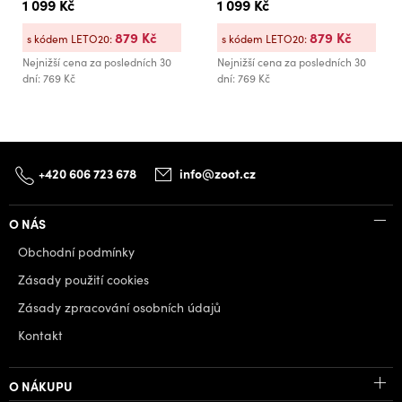
1 099 Kč
1 099 Kč
879 Kč
879 Kč
s kódem LETO20:
s kódem LETO20:
Nejnižší cena za posledních 30
Nejnižší cena za posledních 30
dní: 769 Kč
dní: 769 Kč
+420 606 723 678
info@zoot.cz
O NÁS
Obchodní podmínky
Zásady použití cookies
Zásady zpracování osobních údajů
Kontakt
O NÁKUPU