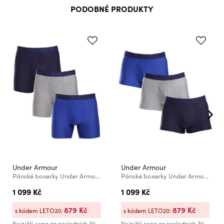
PODOBNÉ PRODUKTY
Under Armour
Under Armour
Pánské boxerky Under Armour M UA Perf Tech 6in (3ks)
Pánské boxerky Under Armour M UA Perf Tech 3in (3ks)
1 099 Kč
1 099 Kč
879 Kč
879 Kč
s kódem LETO20:
s kódem LETO20:
Nejnižší cena za posledních 30
Nejnižší cena za posledních 30