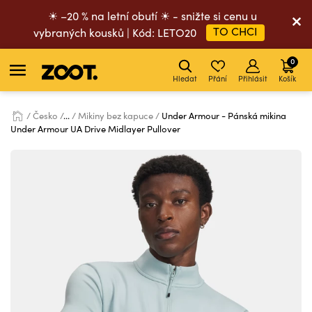
☀ –20 % na letní obutí ☀ - snižte si cenu u
TO CHCI
vybraných kousků | Kód: LETO20
0
Hledat
Přání
Přihlásit
Košík
Česko
...
Mikiny bez kapuce
Under Armour - Pánská mikina
Under Armour UA Drive Midlayer Pullover