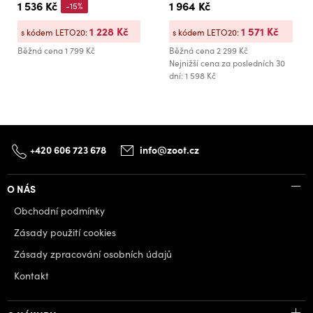
1 536 Kč
1 964 Kč
-15%
1 228 Kč
1 571 Kč
s kódem LETO20:
s kódem LETO20:
Běžná cena
1 799 Kč
Běžná cena
2 299 Kč
Nejnižší cena za posledních 30
dní: 1 598 Kč
+420 606 723 678
info@zoot.cz
O NÁS
Obchodní podmínky
Zásady použití cookies
Zásady zpracování osobních údajů
Kontakt