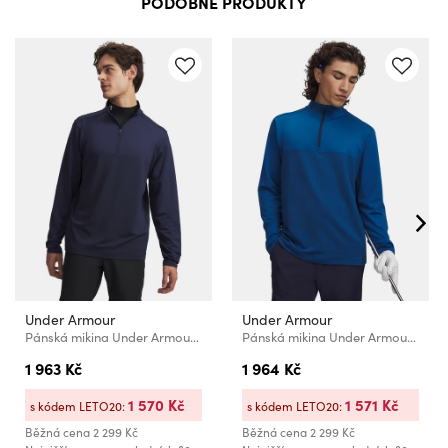
PODOBNÉ PRODUKTY
Under Armour
Under Armour
Pánská mikina Under Armour UA Drive Lightweight 1/2 Zip
Pánská mikina Under Armour UA Drive Lightweight 1/2 Zip
1 963 Kč
1 964 Kč
1 570 Kč
1 571 Kč
s kódem LETO20:
s kódem LETO20:
Běžná cena
2 299 Kč
Běžná cena
2 299 Kč