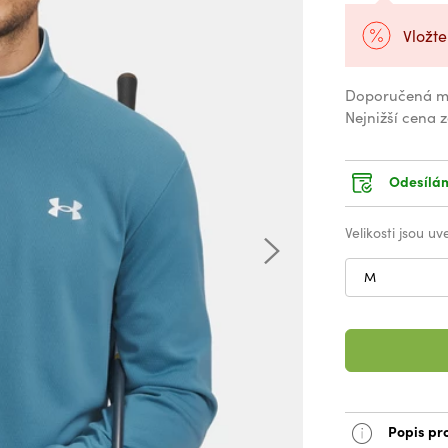
Vložte
Doporučená m
Nejnižší cena 
Odesílám
Velikosti jsou u
M
Popis pr