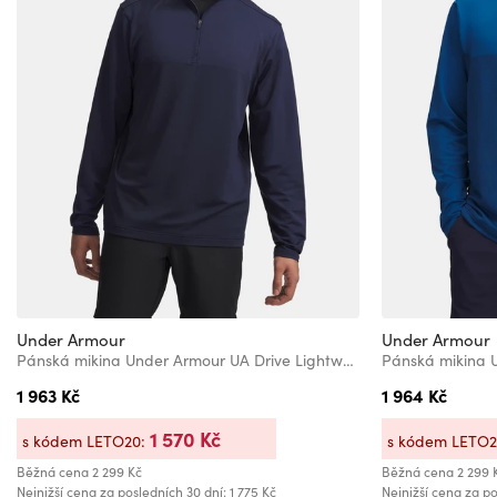
Under Armour
Under Armour
Pánská mikina Under Armour UA Drive Lightweight 1/2 Zip
1 963 Kč
1 964 Kč
1 570 Kč
s kódem LETO20:
s kódem LETO
Běžná cena
2 299 Kč
Běžná cena
2 299 
Nejnižší cena za posledních 30 dní: 1 775 Kč
Nejnižší cena za po