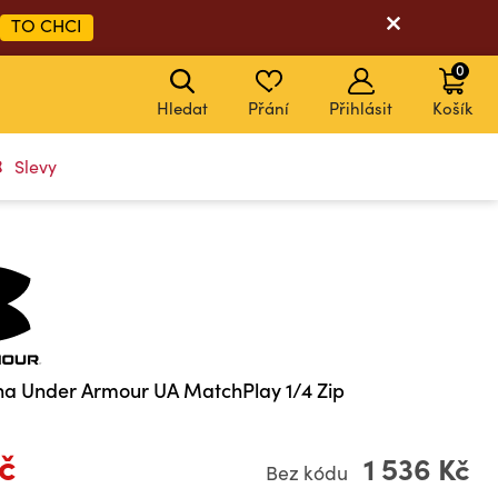
TO CHCI
0
Hledat
Přání
Přihlásit
Košík
Slevy
na Under Armour UA MatchPlay 1/4 Zip
Kč
1 536 Kč
Bez kódu