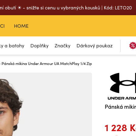
ní obutí ☀ - snižte si cenu u vybraných kousků | Kód: LETO20
CI
HOME
ky a batohy
Doplňky
Značky
Dárkový poukaz
 Pánská mikina Under Armour UA MatchPlay 1/4 Zip
Pánská miki
1 228 