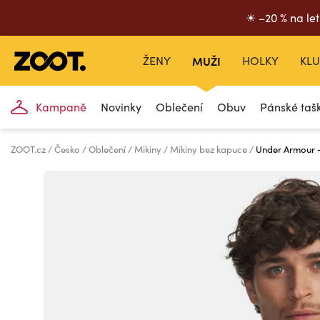
☀ –20 % na let
ŽENY
MUŽI
HOLKY
KLU
Kampaně
Novinky
Oblečení
Obuv
Pánské taš
ZOOT.cz
Česko
Oblečení
Mikiny
Mikiny bez kapuce
Under Armour -