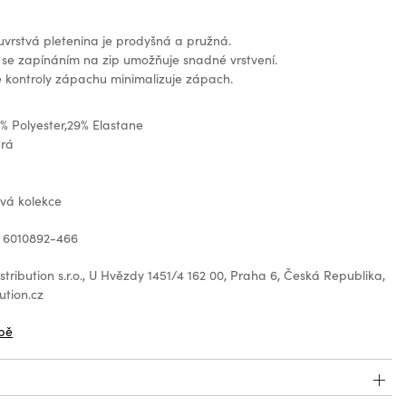
vrstvá pletenina je prodyšná a pružná.
 se zapínáním na zip umožňuje snadné vrstvení.
 kontroly zápachu minimalizuje zápach.
1% Polyester,29% Elastane
drá
ová kolekce
: 6010892-466
tribution s.r.o., U Hvězdy 1451/4 162 00, Praha 6, Česká Republika,
ution.cz
bě