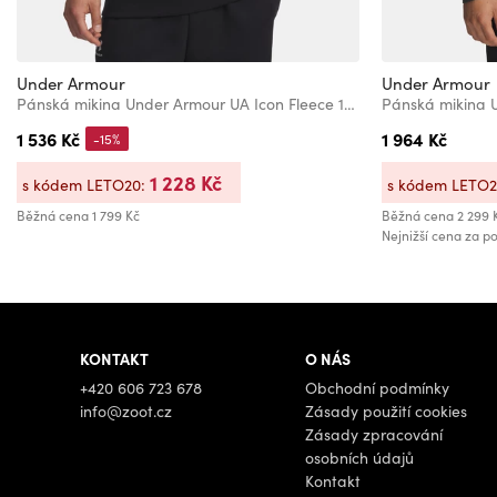
Under Armour
Under Armour
Pánská mikina Under Armour UA Icon Fleece 1/4 Zip-BLK
1 536 Kč
1 964 Kč
-15%
1 228 Kč
s kódem LETO20:
s kódem LETO
Běžná cena
1 799 Kč
Běžná cena
2 299 
Nejnižší cena za po
KONTAKT
O NÁS
+420 606 723 678
Obchodní podmínky
info@zoot.cz
Zásady použití cookies
Zásady zpracování
osobních údajů
Kontakt