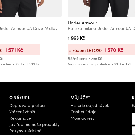
Under Armour
Pánská mikina Under Armour UA Drive Midlayer Pullover-BLK
1 963 Kč
1 571 Kč
1 570 Kč
20:
s kódem LETO20:
Kč
Běžná cena
2 299 Kč
sledních 30 dní: 1 598 Kč
Nejnižší cena za posledních 30 dní: 1 775
O NÁKUPU
MŮJ ÚČET
N
Doprava a platba
Historie objednávek
E
Vrácení zboží
Osobní údaje
Reklamace
Moje adresy
Jak řadíme naše produkty
Pokyny k údržbě