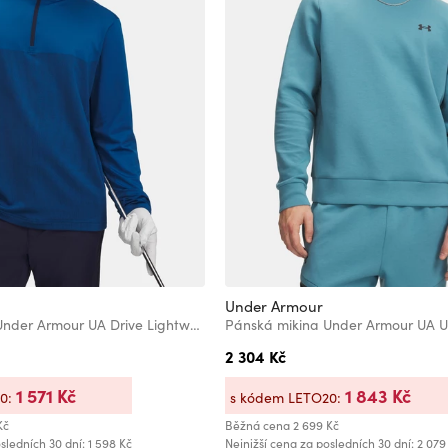
Under Armour
Pánská mikina Under Armour UA Drive Lightweight 1/2 Zip
2 304 Kč
1 571 Kč
1 843 Kč
20:
s kódem LETO20:
Kč
Běžná cena
2 699 Kč
sledních 30 dní: 1 598 Kč
Nejnižší cena za posledních 30 dní: 2 079