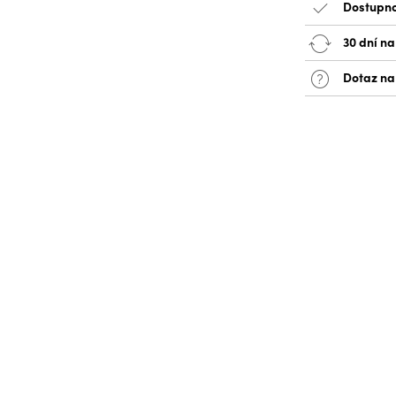
Dostupno
30 dní na
Dotaz na