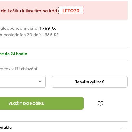
LETO20
 do košíku kliknutím na kód
aloobchodní cena:
1 799 Kč
za posledních 30 dní:
1 386 Kč
e do 24 hodin
vedeny v EU číslování.
Tabulka velikostí
VLOŽIT DO KOŠÍKU
oduktu