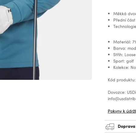
Měkká dvou
Přední část
Technologie
Materiál: 7
Barva: mo
Střih: Loose
Sport: golf
Kolekce: N
Kód produktu
Dovozce: USDis
info@usdistrib
Pokyny k údrž
Doprava