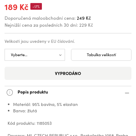
189 Kč
-17%
Doporučená maloobchodní cena:
249 Kč
Nejnižší cena za posledních 30 dní:
229 Kč
Velikosti jsou uvedeny v EU číslování.
Tabulka velikostí
VYPRODÁNO
Popis produktu
Materiál: 95% bavlna, 5% elastan
Barva: žlutá
Kód produktu: 1185053
Dovozce: ML CZECH REPUBLIC s.r.o., Rozkošného 1058, Praha,