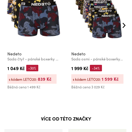
Nedeto
Nedeto
Sada čtyř - pánské boxerky Nedeto vícebarevné
Sada osmi - pánské boxerky Nedeto vícebarevné
1 049 Kč
1 999 Kč
-30%
-34%
839 Kč
1 599 Kč
s kódem LETO20:
s kódem LETO20:
Běžná cena
1 499 Kč
Běžná cena
3 029 Kč
VÍCE OD TÉTO ZNAČKY