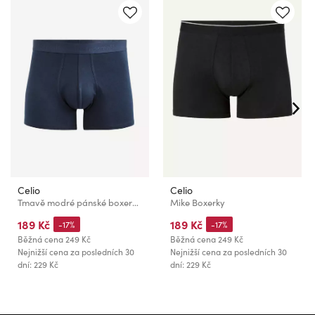
Celio
Celio
Tmavě modré pánské boxerky Celio
Mike Boxerky
189 Kč
189 Kč
-17%
-17%
Běžná cena
249 Kč
Běžná cena
249 Kč
Nejnižší cena za posledních 30
Nejnižší cena za posledních 30
dní: 229 Kč
dní: 229 Kč