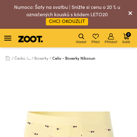
Numoco: Šaty na svatbu | Snižte si cenu o 20 % u
označených kousků s kódem LETO20
CHCI OKOUZLIT
0
Hledat
Přání
Přihlásit
Košík
Česko
...
Boxerky
Celio - Boxerky Nibosun