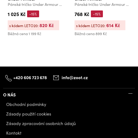
Pánské tričko Under Armour Vanish Energy SS
Pánské tričko Under Armour UA Tech Textured SS-BLK
1 025 Kč
768 Kč
-15%
-15%
820 Kč
614 Kč
s kódem LETO20:
s kódem LETO20:
Běžná cena
1 199 Kč
Běžná cena
899 Kč
+420 606 723 678
info@zoot.cz
O NÁS
Obchodní podmínky
Zásady použití cookies
Zásady zpracování osobních údajů
Kontakt