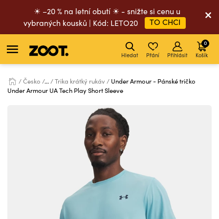
☀ –20 % na letní obutí ☀ - snižte si cenu u
TO CHCI
vybraných kousků | Kód: LETO20
0
Hledat
Přání
Přihlásit
Košík
Česko
...
Trika krátký rukáv
Under Armour - Pánské tričko
Under Armour UA Tech Play Short Sleeve