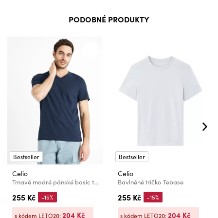
PODOBNÉ PRODUKTY
Bestseller
Bestseller
Celio
Celio
Tmavě modré pánské basic tričko Celio Debasev
Bavlněné tričko Tebase
255 Kč
255 Kč
-15%
-15%
204 Kč
204 Kč
s kódem LETO20:
s kódem LETO20: