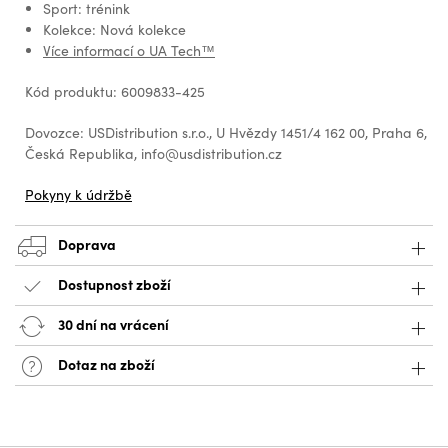
Sport: trénink
Kolekce: Nová kolekce
Více informací o UA Tech™
Kód produktu: 6009833-425
Dovozce: USDistribution s.r.o., U Hvězdy 1451/4 162 00, Praha 6,
Česká Republika, info@usdistribution.cz
Pokyny k údržbě
Doprava
Dostupnost zboží
30 dní na vrácení
Dotaz na zboží