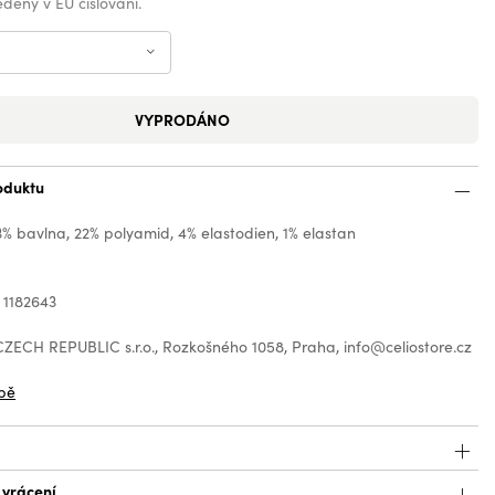
vedeny v EU číslování.
VYPRODÁNO
oduktu
3% bavlna, 22% polyamid, 4% elastodien, 1% elastan
 1182643
ZECH REPUBLIC s.r.o., Rozkošného 1058, Praha, info@celiostore.cz
bě
 vrácení