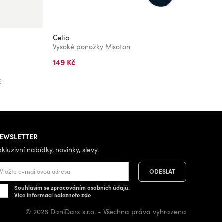
Celio
C
Vysoké ponožky Misoton
V
149 Kč
2
Bě
č
EWSLETTER
xkluzivní nabídky, novinky, slevy.
Souhlasím se zpracováním osobních údajů.
Více informací naleznete
zde
© 2026 DaniDarx s.r.o. - Všechna práva vyhrazena