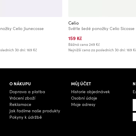
Celio
ožky Celio Jiunecosse
Světle šedé ponožky Celio Sicosse
159 Kč
Běžná cena
249 Kč
sledních 30 dní: 169 Kč
Nejnižší cena za posledních 30 dní: 169 K
O NÁKUPU
MŮJ ÚČET
N
Doprava a platba
Historie objednávek
E
Vrácení zboží
Osobní údaje
Reklamace
Moje adresy
Jak řadíme naše produkty
Pokyny k údržbě