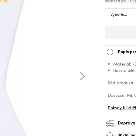
Velikosti jsou u
Vyberte...
Popis pr
Materiál: 7
Barva: bílá
Kód produktu:
Dovozce: ML C
Pokyny k údrž
Doprava
30 dní na