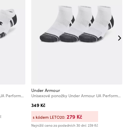
Under Armour
U
Unisexové ponožky Under Armour UA Performance Tech NS (3 páry)
Unisexové ponožky Under Armour UA Performance Tech Low (3 páry)
349 Kč
2
Bě
279 Kč
č
Ne
s kódem LETO20:
Nejnižší cena za posledních 30 dní: 239 Kč