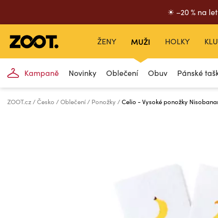
☀ –20 % na let
ŽENY
MUŽI
HOLKY
KLU
Kampaně
Novinky
Oblečení
Obuv
Pánské taš
ZOOT.cz
Česko
Oblečení
Ponožky
Celio - Vysoké ponožky Nisoban