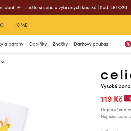
ní obutí ☀ - snižte si cenu u vybraných kousků | Kód: LETO20
CI
HOME
ky a batohy
Doplňky
Značky
Dárkový poukaz
ana
Vysoké pono
119 Kč
-1
Doporučená m
Nejnižší cena 