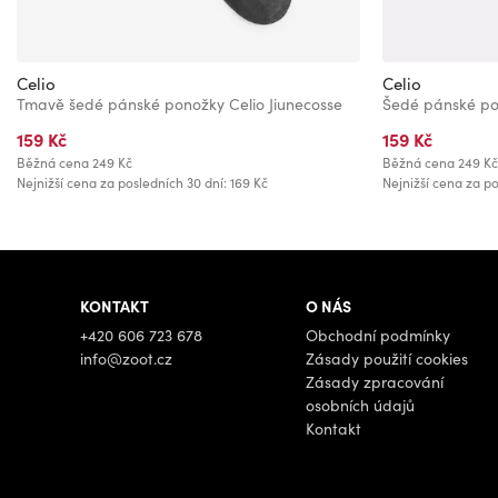
Celio
Celio
Tmavě šedé pánské ponožky Celio Jiunecosse
Šedé pánské pon
159 Kč
159 Kč
Běžná cena
249 Kč
Běžná cena
249 Kč
Nejnižší cena za posledních 30 dní: 169 Kč
Nejnižší cena za po
KONTAKT
O NÁS
+420 606 723 678
Obchodní podmínky
info@zoot.cz
Zásady použití cookies
Zásady zpracování
osobních údajů
Kontakt