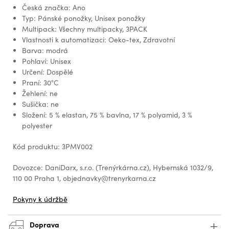
Česká značka: Ano
Typ: Pánské ponožky, Unisex ponožky
Multipack: Všechny multipacky, 3PACK
Vlastnosti k automatizaci: Oeko-tex, Zdravotní
Barva: modrá
Pohlaví: Unisex
Určení: Dospělé
Praní: 30°C
Žehlení: ne
Sušička: ne
Složení: 5 % elastan, 75 % bavlna, 17 % polyamid, 3 %
polyester
Kód produktu: 3PMV002
Dovozce: DaniDarx, s.r.o. (Trenýrkárna.cz), Hybernská 1032/9,
110 00 Praha 1, objednavky@trenyrkarna.cz
Pokyny k údržbě
Doprava