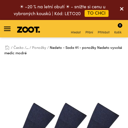
☀ –20 % na letní obutí ☀ - snižte si cenu u
TO CHCI
vybraných kousků | Kód: LETO20
0
Hledat
Přání
Přihlásit
Košík
Česko
...
Ponožky
Nedeto - Sada tří - ponožky Nedeto vysoké
medic modré