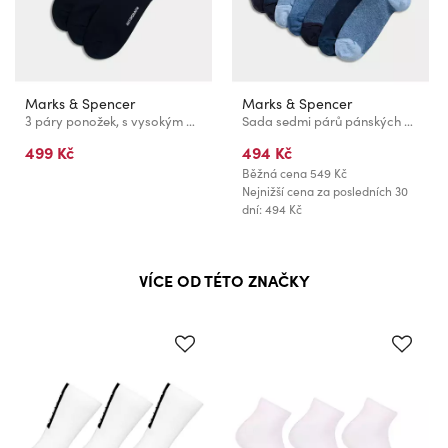
Marks & Spencer
Marks & Spencer
3 páry ponožek, s vysokým podílem egyptské bavlny Marks & Spencer námořnická modrá
Sada sedmi párů pánských ponožek Marks & Spencer
499 Kč
494 Kč
Běžná cena
549 Kč
Nejnižší cena za posledních 30
dní: 494 Kč
VÍCE OD TÉTO ZNAČKY