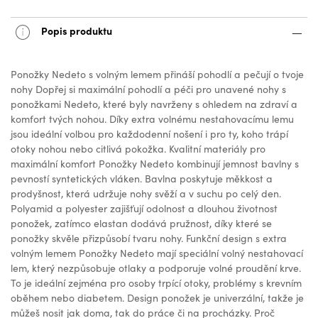
Popis produktu
Ponožky Nedeto s volným lemem přináší pohodlí a pečují o tvoje
nohy Dopřej si maximální pohodlí a péči pro unavené nohy s
ponožkami Nedeto, které byly navrženy s ohledem na zdraví a
komfort tvých nohou. Díky extra volnému nestahovacímu lemu
jsou ideální volbou pro každodenní nošení i pro ty, koho trápí
otoky nohou nebo citlivá pokožka. Kvalitní materiály pro
maximální komfort Ponožky Nedeto kombinují jemnost bavlny s
pevností syntetických vláken. Bavlna poskytuje měkkost a
prodyšnost, která udržuje nohy svěží a v suchu po celý den.
Polyamid a polyester zajišťují odolnost a dlouhou životnost
ponožek, zatímco elastan dodává pružnost, díky které se
ponožky skvěle přizpůsobí tvaru nohy. Funkční design s extra
volným lemem Ponožky Nedeto mají speciální volný nestahovací
lem, který nezpůsobuje otlaky a podporuje volné proudění krve.
To je ideální zejména pro osoby trpící otoky, problémy s krevním
oběhem nebo diabetem. Design ponožek je univerzální, takže je
můžeš nosit jak doma, tak do práce či na procházky. Proč