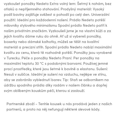
vyzkoušet ponožky Nedeto Extra volný lem: Šetrný k nohám, bez
otlaků a nepříjemného stahování. Prodyšný materiál: Vysoký
podíl bavlny zajišťuje svěžest a pohodlí po celý den. Univerzální
použití: Ideální pro každodenní nošení. Prádlo Nedeto potěší
milovníky stylového minimalismu Spodní prádlo Nedeto patří k
našim privátním značkám. Vyzkoušeli jsme je na vlastní kůži a za
jejich kvalitu dáme ruku do ohně. Ať už si vybereš ponožky,
boxerky nebo dámské kalhotky, můžeš se těšit na kvalitní
materiál a precizní střih. Spodní prádlo Nedeto nabízí maximální
kvalitu za cenu, která tě rozhodně potěší. Ponožky jsou vyrobené
v Turecku. Péče o ponožky Nedeto Praní: Per ponožky na
maximální teplotu 30 °C s podobnými barvami. Používej jemné
prací prostředky, které jsou šetrné k bavlně a elastanu. Sušení:
Nesuš v sušičce. Ideální je sušení na vzduchu, nejlépe ve stínu,
aby se zabránilo vyblednutí barev. Tip: Staň se odborníkem na
údržbu spodního prádla díky radám v našem článku a dopřej
svým oblíbeným kouskům péči, kterou si zaslouží.
Partnerské zboží - Tenhle kousek u nás prodává jeden z našich
partnerů, a proto na něj nefungují některé slevové kódy.