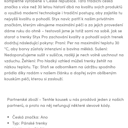
kompletně vyrobené v České republice. Tato tradiční česká
značka s více než 30 letou historií dbá na kvalitu svých produktů
a využívá moderní technologie i tradiční postupy, aby zajistila tu
nejvyšší kvalitu a pohodlí. Styx navíc patří k našim privátním
značkám, kterým věnujeme maximální péči a za jejich provedení
dáme ruku do ohně – testovali jsme je totiž sami na sobě. Jak se
starat o trenky Styx Pro zachování kvality a pohodlí svých trenek
dodržuj následující pokyny: Praní: Per na maximální teplotu 30
°C, aby barvy zůstaly intenzivní a bavlna měkká. Sušení:
Nedoporučujeme sušit v sušičce, raději je nech volně uschnout na
vzduchu. Žehlení: Pro hladký vzhled můžeš trenky žehlit na
nízkou teplotu. Tip: Staň se odborníkem na údržbu spodního
prádla díky radám v našem článku a dopřej svým oblíbeným
kouskům péči, kterou si zaslouží.
Partnerské zboží - Tenhle kousek u nás prodává jeden z našich
partnerů, a proto na něj nefungují některé slevové kódy.
Česká značka: Ano
Typ: Pánské trenky