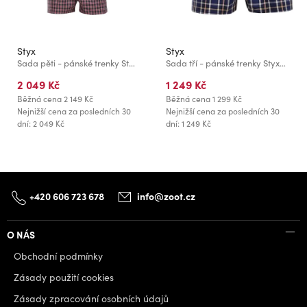
Styx
Styx
Sada pěti - pánské trenky Styx klasická guma vícebarevné
Sada tří - pánské trenky Styx klasická guma vícebarevné
2 049 Kč
1 249 Kč
Běžná cena
2 149 Kč
Běžná cena
1 299 Kč
Nejnižší cena za posledních 30
Nejnižší cena za posledních 30
dní: 2 049 Kč
dní: 1 249 Kč
+420 606 723 678
info@zoot.cz
O NÁS
Obchodní podmínky
Zásady použití cookies
Zásady zpracování osobních údajů