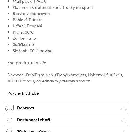
Multipack: 1PACK
Vlastnosti k automatizaci: Trenky na spaní
Barva: vícebarevná
Pohlaví: Pánské
Určení: Dospělé
Praní: 30°C
Žehlení: ano
Sušička: ne
Složení: 100 % bavlna
Kód produktu: A1035
Dovozce: DaniDarx, s.r.o. (Trenýrkárna.cz), Hybernská 1032/9,
110 00 Praha 1, objednavky@trenyrkarna.cz
Pokyny k údržbě
Doprava
Dostupnost zboží
30 dní na vrácení