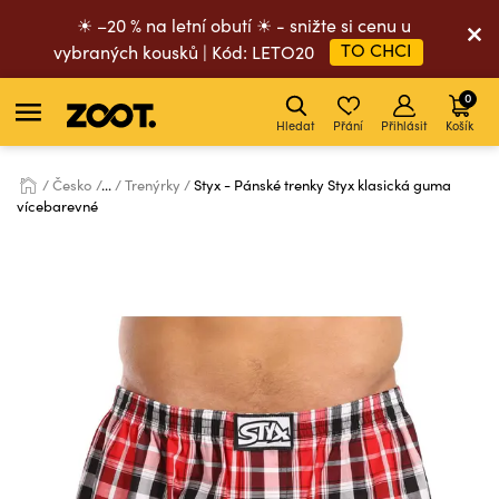
☀ –20 % na letní obutí ☀ - snižte si cenu u
TO CHCI
vybraných kousků | Kód: LETO20
0
Hledat
Přání
Přihlásit
Košík
Česko
...
Trenýrky
Styx - Pánské trenky Styx klasická guma
vícebarevné