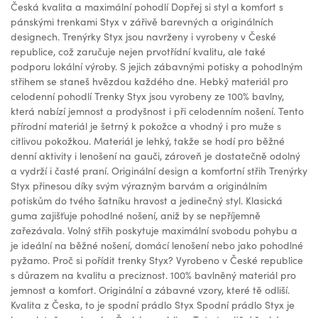
Česká kvalita a maximální pohodlí Dopřej si styl a komfort s
pánskými trenkami Styx v zářivě barevných a originálních
designech. Trenýrky Styx jsou navrženy i vyrobeny v České
republice, což zaručuje nejen prvotřídní kvalitu, ale také
podporu lokální výroby. S jejich zábavnými potisky a pohodlným
střihem se staneš hvězdou každého dne. Hebký materiál pro
celodenní pohodlí Trenky Styx jsou vyrobeny ze 100% bavlny,
která nabízí jemnost a prodyšnost i při celodenním nošení. Tento
přírodní materiál je šetrný k pokožce a vhodný i pro muže s
citlivou pokožkou. Materiál je lehký, takže se hodí pro běžné
denní aktivity i lenošení na gauči, zároveň je dostatečně odolný
a vydrží i časté praní. Originální design a komfortní střih Trenýrky
Styx přinesou díky svým výrazným barvám a originálním
potiskům do tvého šatníku hravost a jedinečný styl. Klasická
guma zajišťuje pohodlné nošení, aniž by se nepříjemně
zařezávala. Volný střih poskytuje maximální svobodu pohybu a
je ideální na běžné nošení, domácí lenošení nebo jako pohodlné
pyžamo. Proč si pořídit trenky Styx? Vyrobeno v České republice
s důrazem na kvalitu a preciznost. 100% bavlněný materiál pro
jemnost a komfort. Originální a zábavné vzory, které tě odliší.
Kvalita z Česka, to je spodní prádlo Styx Spodní prádlo Styx je