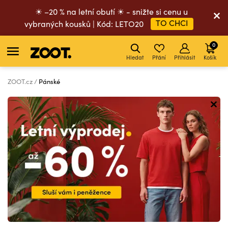
☀ –20 % na letní obutí ☀ - snižte si cenu u
TO CHCI
vybraných kousků | Kód: LETO20
0
Hledat
Přání
Přihlásit
Košík
ZOOT.cz
Pánské