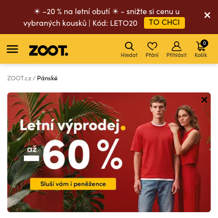
☀ –20 % na letní obutí ☀ - snižte si cenu u
TO CHCI
vybraných kousků | Kód: LETO20
0
Hledat
Přání
Přihlásit
Košík
ZOOT.cz
Pánské