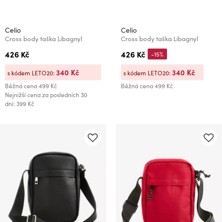
Celio
Celio
Cross body taška Libagnyl
Cross body taška Libagnyl
426 Kč
426 Kč
-15%
340 Kč
340 Kč
s kódem LETO20:
s kódem LETO20:
Běžná cena
499 Kč
Běžná cena
499 Kč
Nejnižší cena za posledních 30
dní: 399 Kč