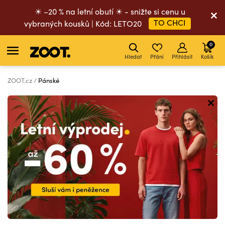
☀ –20 % na letní obutí ☀ - snižte si cenu u
TO CHCI
vybraných kousků | Kód: LETO20
0
Hledat
Přání
Přihlásit
Košík
ZOOT.cz
Pánské