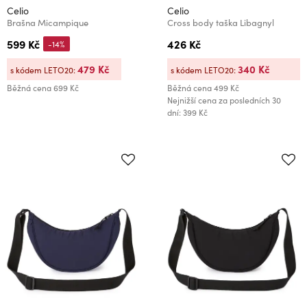
Celio
Celio
Brašna Micampique
Cross body taška Libagnyl
599 Kč
426 Kč
-14%
479 Kč
340 Kč
s kódem LETO20:
s kódem LETO20:
Běžná cena
699 Kč
Běžná cena
499 Kč
Nejnižší cena za posledních 30
dní: 399 Kč