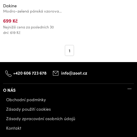
Dakine
Modro-zelená pánská vzorovaná crossbody taška Dakine Jive
699 Kč
Nejnižší cena za posledních 30
dní: 619 Kč
1
+420 606 723 678
info@zoot.cz
O NÁS
Obchodní podmínky
Zásady použití cookies
Zásady zpracování osobních údajů
Kontakt