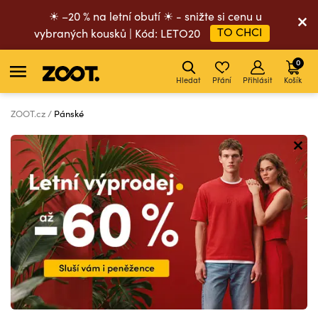
☀ –20 % na letní obutí ☀ - snižte si cenu u
TO CHCI
vybraných kousků | Kód: LETO20
0
Hledat
Přání
Přihlásit
Košík
ZOOT.cz
Pánské