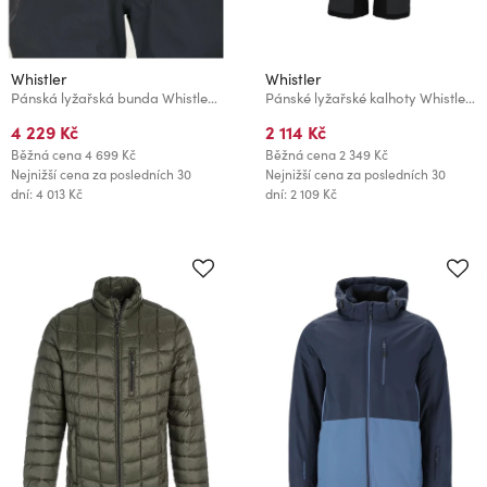
Whistler
Whistler
Pánská lyžařská bunda Whistler LAKELAND
Pánské lyžařské kalhoty Whistler Drizzle M
4 229 Kč
2 114 Kč
Běžná cena
4 699 Kč
Běžná cena
2 349 Kč
Nejnižší cena za posledních 30
Nejnižší cena za posledních 30
dní: 4 013 Kč
dní: 2 109 Kč