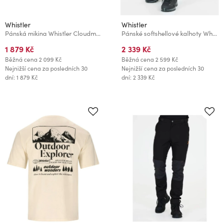
Whistler
Whistler
Pánská mikina Whistler Cloudmont
Pánské softshellové kalhoty Whistler FINNEGAN Velikost:
1 879 Kč
2 339 Kč
Běžná cena
2 099 Kč
Běžná cena
2 599 Kč
Nejnižší cena za posledních 30
Nejnižší cena za posledních 30
dní: 1 879 Kč
dní: 2 339 Kč