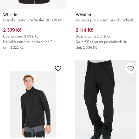
Whistler
Whistler
Pánská bunda Whistler BELLWAY
Pánská prošívaná bunda Whistler Leopold M
2 339 Kč
2 114 Kč
Běžná cena
2 599 Kč
Běžná cena
2 349 Kč
Nejnižší cena za posledních 30
Nejnižší cena za posledních 30
dní: 2 222 Kč
dní: 2 006 Kč