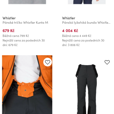
Whistler
Whistler
Pánské tričko Whistler Kunta M
Pánská lyžařská bunda Whistler Katahdin W
679 Kč
4 004 Kč
Běžná cena
799 Kč
Běžná cena
4 449 Kč
Nejnižší cena za posledních 30
Nejnižší cena za posledních 30
dní: 679 Kč
dní: 3 806 Kč