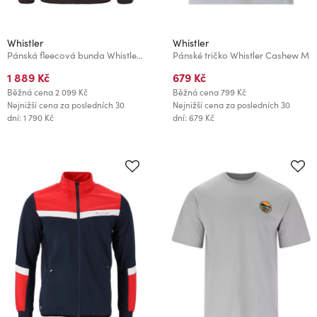
Whistler
Whistler
Pánská fleecová bunda Whistler Sampton
Pánské tričko Whistler Cashew M
1 889 Kč
679 Kč
Běžná cena
2 099 Kč
Běžná cena
799 Kč
Nejnižší cena za posledních 30
Nejnižší cena za posledních 30
dní: 1 790 Kč
dní: 679 Kč