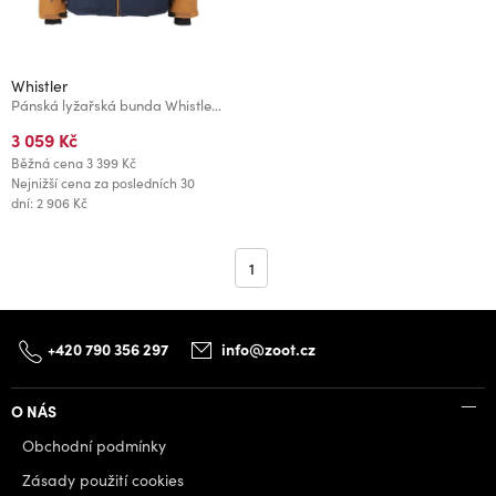
Whistler
Pánská lyžařská bunda Whistler Drizzle M
3 059 Kč
Běžná cena
3 399 Kč
Nejnižší cena za posledních 30
dní: 2 906 Kč
1
+420 790 356 297
info@zoot.cz
O NÁS
Obchodní podmínky
Zásady použití cookies