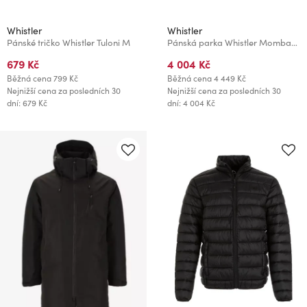
Whistler
Whistler
Pánské tričko Whistler Tuloni M
Pánská parka Whistler Mombay M
679 Kč
4 004 Kč
Běžná cena
799 Kč
Běžná cena
4 449 Kč
Nejnižší cena za posledních 30
Nejnižší cena za posledních 30
dní: 679 Kč
dní: 4 004 Kč