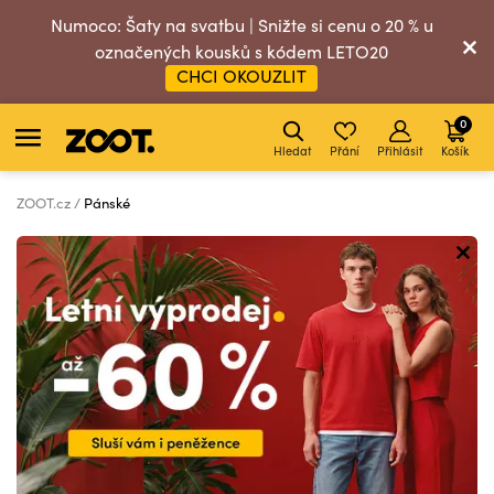
Numoco: Šaty na svatbu | Snižte si cenu o 20 % u
označených kousků s kódem LETO20
CHCI OKOUZLIT
0
Hledat
Přání
Přihlásit
Košík
ZOOT.cz
Pánské