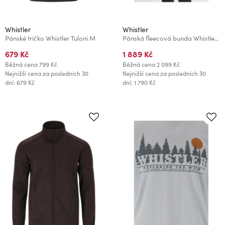
Whistler
Whistler
Pánské tričko Whistler Tuloni M
Pánská fleecová bunda Whistler Pareman
679 Kč
1 889 Kč
Běžná cena
799 Kč
Běžná cena
2 099 Kč
Nejnižší cena za posledních 30
Nejnižší cena za posledních 30
dní: 679 Kč
dní: 1 790 Kč