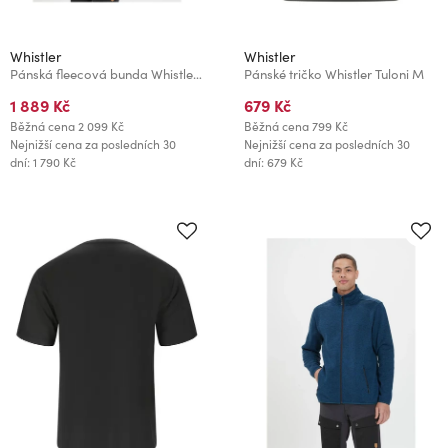
Whistler
Whistler
Pánská fleecová bunda Whistler Pareman
Pánské tričko Whistler Tuloni M
1 889 Kč
679 Kč
Běžná cena
2 099 Kč
Běžná cena
799 Kč
Nejnižší cena za posledních 30
Nejnižší cena za posledních 30
dní: 1 790 Kč
dní: 679 Kč