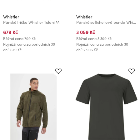
Whistler
Whistler
Pánské tričko Whistler Tuloni M
Pánské softshellová bunda Whistler Ryder M
679 Kč
3 059 Kč
Běžná cena
799 Kč
Běžná cena
3 399 Kč
Nejnižší cena za posledních 30
Nejnižší cena za posledních 30
dní: 679 Kč
dní: 2 906 Kč