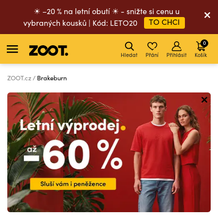
☀ –20 % na letní obutí ☀ - snižte si cenu u
TO CHCI
vybraných kousků | Kód: LETO20
0
Hledat
Přání
Přihlásit
Košík
ZOOT.cz
Brakeburn