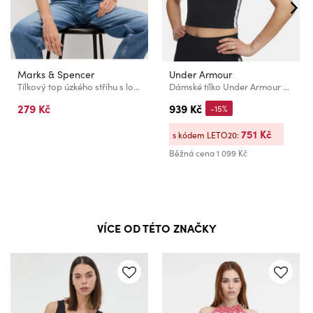
Marks & Spencer
Under Armour
Tílkový top úzkého střihu s lodičkovým výstřihem s vysokým podílem bavlny Marks & Spencer černá
Dámské tílko Under Armour UA Motion Sport Tape Tank-BLK
279 Kč
939 Kč
-15%
751 Kč
s kódem LETO20:
Běžná cena
1 099 Kč
VÍCE OD TÉTO ZNAČKY