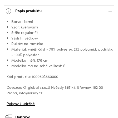
Popis produktu
Barva: černá
Vzor: květovaný
Střih: regular fit
Výstřih: véčkový
Rukáv: na ramínka
Materiál: vnější část - 79% polyester, 21% polyamid; podšívka
- 100% polyester
Modelka měří: 178 cm
Modelka má na sobě velikost: S
Kód produktu: 1000603660000
Dovozce: O-global s.r.o.,U Hvězdy 1451/4, Břevnov, 162 00
Praha, info@orsay.cz
Pokyny k údržbě
Doprava