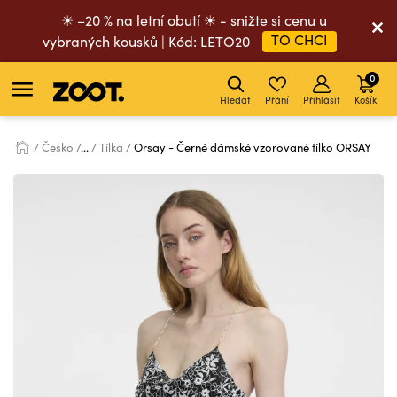
☀ –20 % na letní obutí ☀ - snižte si cenu u
TO CHCI
vybraných kousků | Kód: LETO20
0
Hledat
Přání
Přihlásit
Košík
Česko
...
Tílka
Orsay - Černé dámské vzorované tílko ORSAY