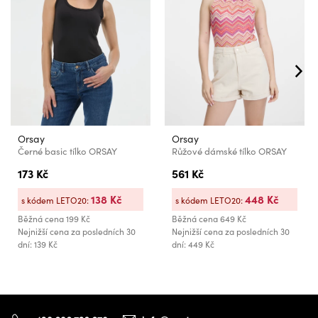
Orsay
Orsay
Černé basic tílko ORSAY
Růžové dámské tílko ORSAY
173 Kč
561 Kč
138 Kč
448 Kč
s kódem LETO20:
s kódem LETO20:
Běžná cena
199 Kč
Běžná cena
649 Kč
Nejnižší cena za posledních 30
Nejnižší cena za posledních 30
dní: 139 Kč
dní: 449 Kč