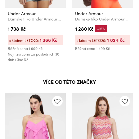
Under Armour
Under Armour
Dámské tílko Under Armour Explor Trail Run Pocket Tank
Dámské tílko Under Armour UA Velociti Pro Tank-GRY
1 708 Kč
1 280 Kč
-15%
1 366 Kč
1 024 Kč
s kódem LETO20:
s kódem LETO20:
Běžná cena
1 999 Kč
Běžná cena
1 499 Kč
Nejnižší cena za posledních 30
dní: 1 398 Kč
VÍCE OD TÉTO ZNAČKY