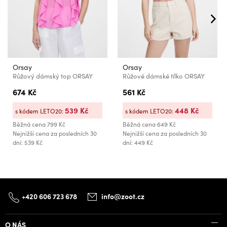
Orsay
Orsay
Růžový dámský top ORSAY
Růžové dámské tílko ORSAY
674 Kč
561 Kč
539 Kč
448 Kč
s kódem LETO20:
s kódem LETO20:
Běžná cena
799 Kč
Běžná cena
649 Kč
Nejnižší cena za posledních 30
Nejnižší cena za posledních 30
dní: 539 Kč
dní: 449 Kč
+420 606 723 678
info@zoot.cz
O NÁS