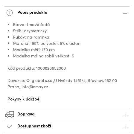
Popis produktu
Barva: tmavě šedá
Střih: asymetrický
Rukáv: na ramínka
Materiál: 95% polyester, 5% elastan
Modelka měří: 179 cm
Modelka má na sobě velikost: S
Kód produktu: 1000828652000
Dovozce: O-global s.r.o.,U Hvězdy 1451/4, Břevnov, 162 00
Praha, info@orsay.cz
Pokyny k údržbě
Doprava
Dostupnost zboží