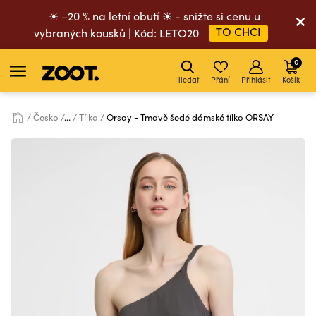
☀ –20 % na letní obutí ☀ - snižte si cenu u
TO CHCI
vybraných kousků | Kód: LETO20
0
Hledat
Přání
Přihlásit
Košík
Česko
...
Tílka
Orsay - Tmavě šedé dámské tílko ORSAY