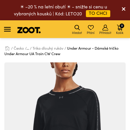
☀ –20 % na letní obutí ☀ - snižte si cenu u
TO CHCI
vybraných kousků | Kód: LETO20
0
Hledat
Přání
Přihlásit
Košík
Česko
...
Trika dlouhý rukáv
Under Armour - Dámské tričko
Under Armour UA Train CW Crew