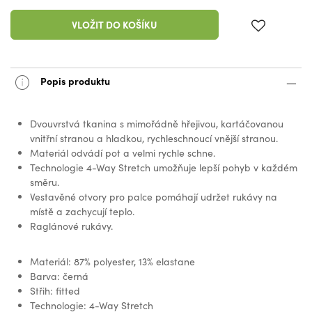
VLOŽIT DO KOŠÍKU
Popis produktu
Dvouvrstvá tkanina s mimořádně hřejivou, kartáčovanou
vnitřní stranou a hladkou, rychleschnoucí vnější stranou.
Materiál odvádí pot a velmi rychle schne.
Technologie 4-Way Stretch umožňuje lepší pohyb v každém
směru.
Vestavěné otvory pro palce pomáhají udržet rukávy na
místě a zachycují teplo.
Raglánové rukávy.
Materiál: 87% polyester, 13% elastane
Barva: černá
Střih: fitted
Technologie: 4-Way Stretch