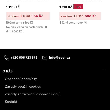
1 195 Kč
1 110 Kč
-15%
956 Kč
888 Kč
s kódem LETO20:
s kódem LETO20:
Běžná cena
1 399 Kč
Běžná cena
1 299 Kč
Nejnižší cena za posledních 30
dní: 1 082 Kč
+420 606 723 678
info@zoot.cz
O NÁS
Obchodní podmínky
Zásady použití cookies
Zásady zpracování osobních údajů
Kontakt