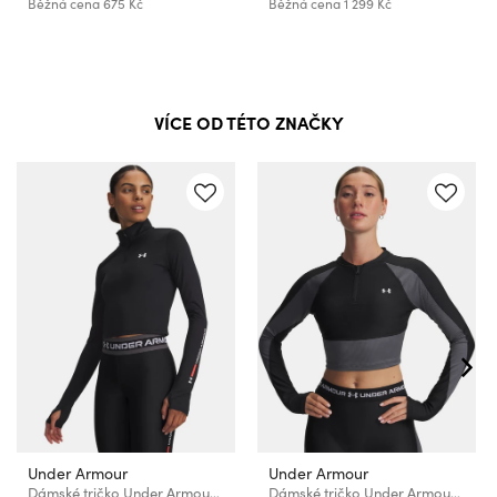
Běžná cena
675 Kč
Běžná cena
1 299 Kč
VÍCE OD TÉTO ZNAČKY
Under Armour
Under Armour
Dámské tričko Under Armour Tech Branded 1/2 Zip
Dámské tričko Under Armour UA HG Rib 1/4 Zip-BLK