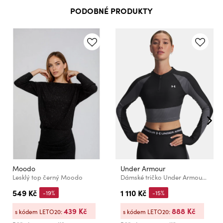
PODOBNÉ PRODUKTY
Moodo
Under Armour
Lesklý top černý Moodo
Dámské tričko Under Armour UA HG Rib 1/4 Zip-BLK
549 Kč
1 110 Kč
-19%
-15%
439 Kč
888 Kč
s kódem LETO20:
s kódem LETO20: