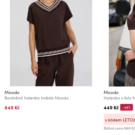
Moodo
Moodo
Bavlněná halenka hnědá Moodo
Halenka s list
849 Kč
449 Kč
-48%
s kódem LETO
Běžná cena
869 K