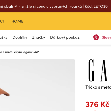
ní obutí ☀ - snižte si cenu u vybraných kousků | Kód: LETO20
CI
HOME
ašky
Doplňky
Značky
Dárkový poukaz
Slev
ko s metalickým logem GAP
Tričko s me
376 Kč