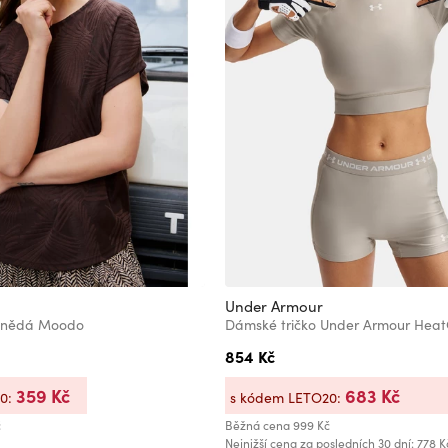
Under Armour
y hnědá Moodo
854 Kč
359 Kč
683 Kč
20:
s kódem LETO20:
č
Běžná cena
999 Kč
Nejnižší cena za posledních 30 dní: 778 K