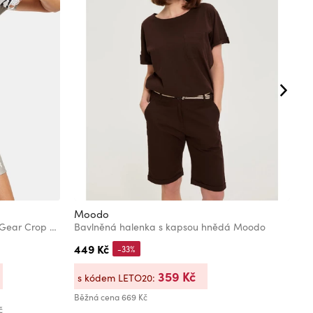
Moodo
M
Dámské tričko Under Armour HeatGear Crop Mock SS-BRN
Bavlněná halenka s kapsou hnědá Moodo
T
449 Kč
5
-33%
359 Kč
s kódem LETO20:
s
Běžná cena
669 Kč
Bě
č