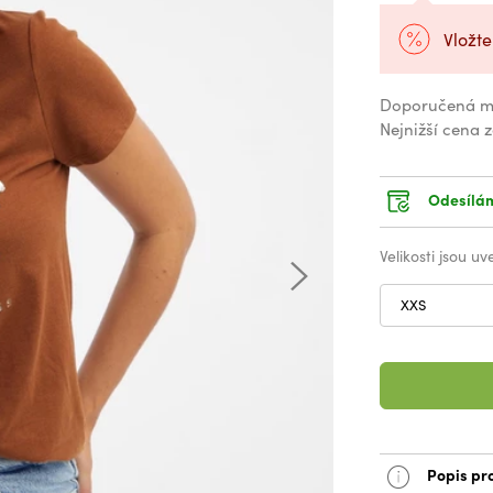
Vložte
Doporučená m
Nejnižší cena 
Odesílám
Velikosti jsou u
XXS
Popis pr