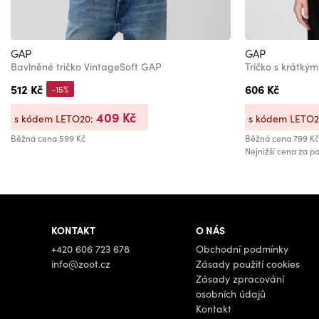
GAP
GAP
Bavlněné tričko VintageSoft GAP
Tričko s krátk
512 Kč
606 Kč
-15%
409 Kč
s kódem LETO20:
s kódem LETO
Běžná cena
599 Kč
Běžná cena
799 Kč
Nejnižší cena za po
KONTAKT
O NÁS
+420 606 723 678
Obchodní podmínky
info@zoot.cz
Zásady použití cookies
Zásady zpracování
osobních údajů
Kontakt