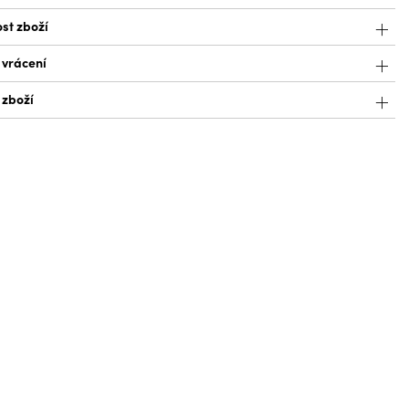
st zboží
 vrácení
 zboží