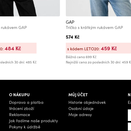
GAP
ým rukávem GAP
Tričko s krátkým rukávem GAP
574 Kč
484 Kč
459 Kč
20:
s kódem LETO20:
Běžná cena
699 Kč
sledních 30 dní: 485 Kč
Nejnižší cena za posledních 30 dní: 459 
O NÁKUPU
MŮJ ÚČET
N
Doprava a platba
Historie objednávek
E
Vrácení zboží
Osobní údaje
Reklamace
Moje adresy
Jak řadíme naše produkty
Pokyny k údržbě