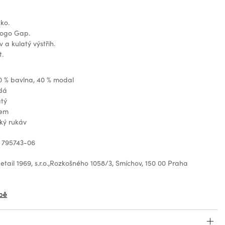
ko.
Logo Gap.
 a kulatý výstřih.
t.
0 % bavlna, 40 % modal
dá
atý
gem
ký rukáv
 795743-06
tail 1969, s.r.o.,Rozkošného 1058/3, Smíchov, 150 00 Praha
z
bě