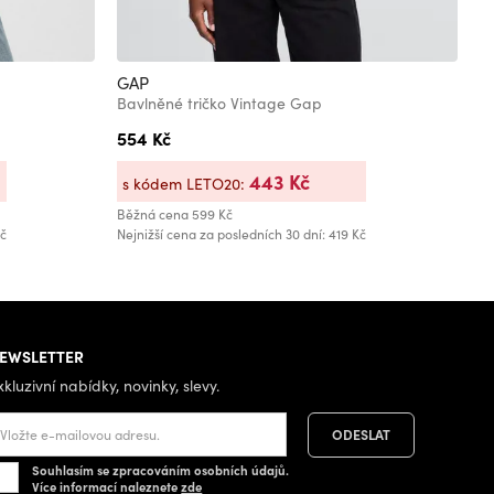
GAP
G
Bavlněné tričko Vintage Gap
Ž
554 Kč
4
Bě
443 Kč
s kódem LETO20:
Běžná cena
599 Kč
Kč
Nejnižší cena za posledních 30 dní: 419 Kč
EWSLETTER
xkluzivní nabídky, novinky, slevy.
Souhlasím se zpracováním osobních údajů.
Více informací naleznete
zde