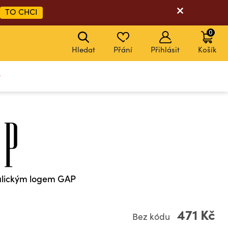
TO CHCI
0
Hledat
Přání
Přihlásit
Košík
y
talickým logem GAP
471 Kč
Bez kódu