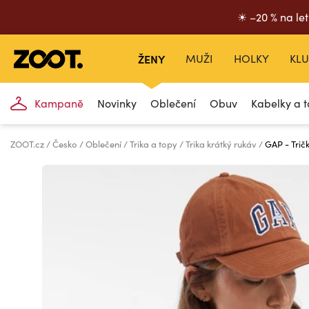
☀ –20 % na let
ŽENY
MUŽI
HOLKY
KLU
Kampaně
Novinky
Oblečení
Obuv
Kabelky a t
ZOOT.cz
Česko
Oblečení
Trika a topy
Trika krátký rukáv
GAP - Trič