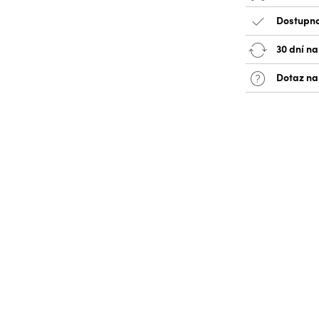
Dostupno
30 dní na
Dotaz na