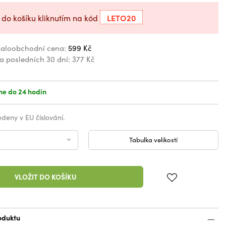
LETO20
 do košíku kliknutím na kód
aloobchodní cena:
599 Kč
za posledních 30 dní:
377 Kč
e do 24 hodin
vedeny v EU číslování.
Tabulka velikostí
VLOŽIT DO KOŠÍKU
oduktu