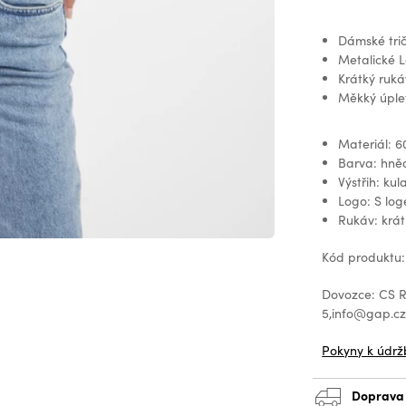
Dámské trič
Metalické 
Krátký rukáv
Měkký úple
Materiál: 6
Barva: hně
Výstřih: kul
Logo: S lo
Rukáv: krát
Kód produktu:
Dovozce: CS Re
5,info@gap.c
Pokyny k údrž
Doprava