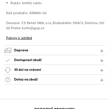
Rukáv: krátký rukáv
Kód produktu: 839665-04
Dovozce: CS Retail 1969, s.r.o.,Rozkošného 1058/3, Smíchov, 150
00 Praha 5,info@gap.cz
Pokyny k údržbě
Doprava
Dostupnost zboží
30 dní na vrácení
Dotaz na zboží