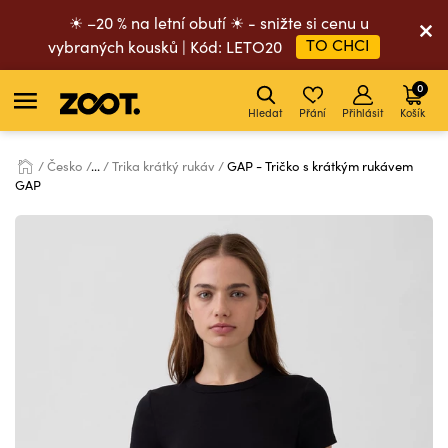
☀ –20 % na letní obutí ☀ - snižte si cenu u
TO CHCI
vybraných kousků | Kód: LETO20
0
Hledat
Přání
Přihlásit
Košík
Česko
...
Trika krátký rukáv
GAP - Tričko s krátkým rukávem
GAP