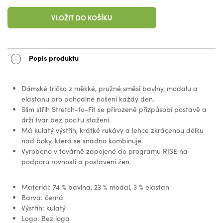
VLOŽIT DO KOŠÍKU
Popis produktu
Dámské tričko z měkké, pružné směsi bavlny, modalu a
elastanu pro pohodlné nošení každý den.
Slim střih Stretch-to-Fit se přirozeně přizpůsobí postavě a
drží tvar bez pocitu stažení.
Má kulatý výstřih, krátké rukávy a lehce zkrácenou délku
nad boky, která se snadno kombinuje.
Vyrobeno v továrně zapojené do programu RISE na
podporu rovnosti a postavení žen.
Materiál: 74 % bavlna, 23 % modal, 3 % elastan
Barva: černá
Výstřih: kulatý
Logo: Bez loga