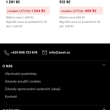
1 281 Kč
512 Kč
1 024 Kč
409 Kč
s kódem LETO20:
s kódem LETO20:
Běžná cena
1 499 Kč
Běžná cena
629 Kč
Nejnižší cena za posledních 30
Nejnižší cena za posledních 30
dní: 1 049 Kč
dní: 439 Kč
+420 606 723 678
info@zoot.cz
O NÁS
Obchodní podmínky
Zásady použití cookies
Zásady zpracování osobních údajů
Kontakt