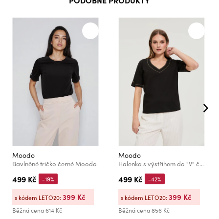
PODOBNÉ PRODUKTY
Moodo
Moodo
Bavlněné tričko černé Moodo
Halenka s výstřihem do "V" černá Moodo
499 Kč
499 Kč
-19%
-42%
399 Kč
399 Kč
s kódem LETO20:
s kódem LETO20:
Běžná cena
614 Kč
Běžná cena
856 Kč