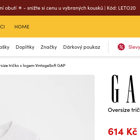
ní obutí ☀ - snižte si cenu u vybraných kousků | Kód: LETO20
CI
HOME
ašky
Doplňky
Značky
Dárkový poukaz
Slev
size tričko s logem VintageSoft GAP
Oversize tri
614 Kč