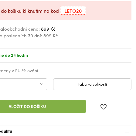
LETO20
 do košíku kliknutím na kód
aloobchodní cena:
899 Kč
za posledních 30 dní:
899 Kč
e do 24 hodin
vedeny v EU číslování.
Tabulka velikostí
VLOŽIT DO KOŠÍKU
oduktu