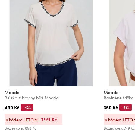
Moodo
Moodo
Blůzka z bavlny bílá Moodo
499 Kč
350 Kč
-42%
-53%
399 Kč
s kódem LETO20:
s kódem LETO
Běžná cena
858 Kč
Běžná cena
749 Kč