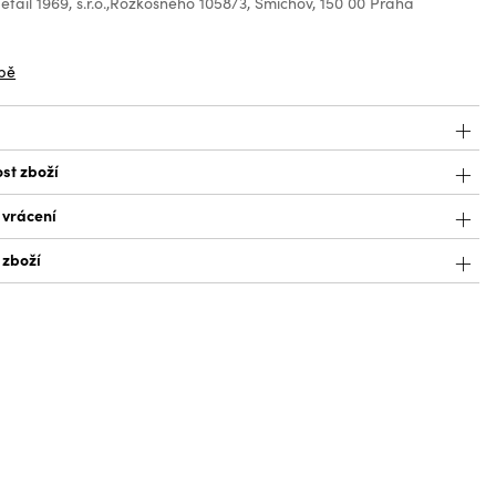
tail 1969, s.r.o.,Rozkošného 1058/3, Smíchov, 150 00 Praha
z
bě
st zboží
 vrácení
 zboží