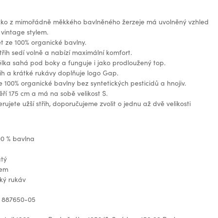
čko z mimořádně měkkého bavlněného žerzeje má uvolněný vzhled
 vintage stylem.
t ze 100% organické bavlny.
třih sedí volně a nabízí maximální komfort.
lka sahá pod boky a funguje i jako prodloužený top.
řih a krátké rukávy doplňuje logo Gap.
 100% organické bavlny bez syntetických pesticidů a hnojiv.
í 175 cm a má na sobě velikost S.
rujete užší střih, doporučujeme zvolit o jednu až dvě velikosti
00 % bavlna
atý
gem
ký rukáv
: 887650-05