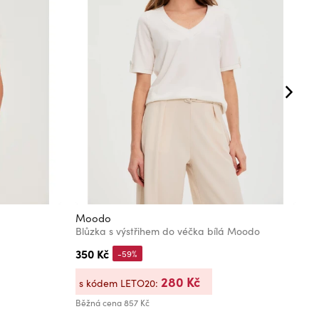
Moodo
M
Blůzka s výstřihem do véčka bílá Moodo
B
350 Kč
3
-59%
280 Kč
s kódem LETO20:
s
Běžná cena
857 Kč
Bě