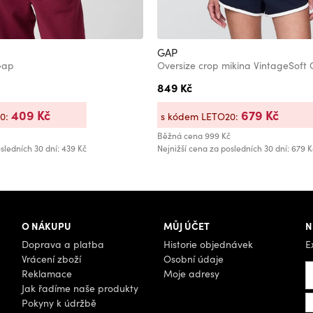
GAP
Gap
Oversize crop mikina VintageSoft
849 Kč
409 Kč
679 Kč
20:
s kódem LETO20:
Běžná cena
999 Kč
sledních 30 dní: 439 Kč
Nejnižší cena za posledních 30 dní: 679 K
O NÁKUPU
MŮJ ÚČET
N
Doprava a platba
Historie objednávek
E
Vrácení zboží
Osobní údaje
Reklamace
Moje adresy
Jak řadíme naše produkty
Pokyny k údržbě