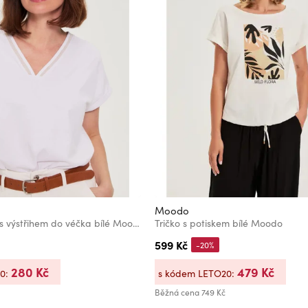
Moodo
Bavlněné tričko s výstřihem do véčka bílé Moodo
Tričko s potiskem bílé Moodo
599 Kč
-20%
280 Kč
479 Kč
20:
s kódem LETO20:
Běžná cena
749 Kč