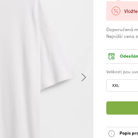
Vložte
Doporučená m
Nejnižší cena 
Odesílám
Velikosti jsou u
XXL
Popis pr