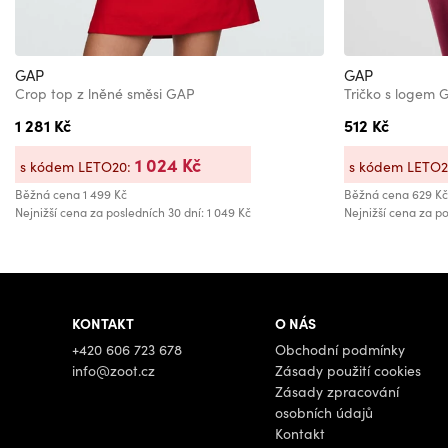
GAP
GAP
Crop top z lněné směsi GAP
Tričko s logem 
1 281 Kč
512 Kč
1 024 Kč
s kódem LETO20:
s kódem LETO
Běžná cena
1 499 Kč
Běžná cena
629 Kč
Nejnižší cena za posledních 30 dní: 1 049 Kč
Nejnižší cena za po
KONTAKT
O NÁS
+420 606 723 678
Obchodní podmínky
info@zoot.cz
Zásady použití cookies
Zásady zpracování
osobních údajů
Kontakt