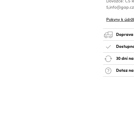
Dovozce: CS Re
5,info@gap.c
Pokyny k údrž
Doprava
Dostupno
30 dní na
Dotaz na