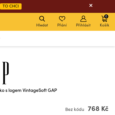
TO CHCI
0
Hledat
Přání
Přihlásit
Košík
y
čko s logem VintageSoft GAP
768 Kč
Bez kódu