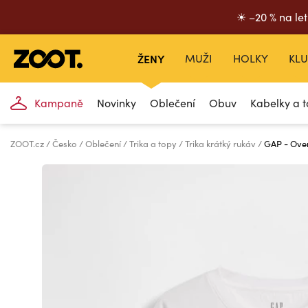
☀ –20 % na let
ŽENY
MUŽI
HOLKY
KLU
Kampaně
Novinky
Oblečení
Obuv
Kabelky a t
ZOOT.cz
Česko
Oblečení
Trika a topy
Trika krátký rukáv
GAP - Over