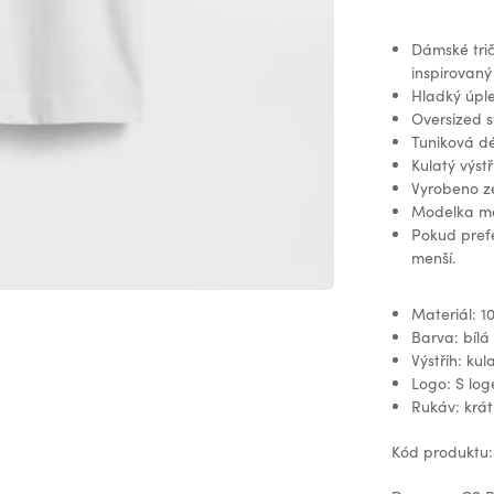
Dámské tri
inspirovaný
Hladký úple
Oversized s
Tuniková dé
Kulatý výst
Vyrobeno ze
Modelka měř
Pokud prefe
menší.
Materiál: 1
Barva: bílá
Výstřih: kul
Logo: S lo
Rukáv: krát
Kód produktu