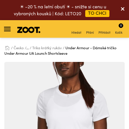
☀ –20 % na letní obutí ☀ - snižte si cenu u
TO CHCI
vybraných kousků | Kód: LETO20
0
Hledat
Přání
Přihlásit
Košík
Česko
...
Trika krátký rukáv
Under Armour - Dámské tričko
Under Armour UA Launch Shortsleeve