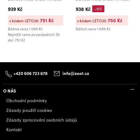
939 Kč
938 Kč
-15%
751 Kč
750 Kč
s kódem LETO20:
s kódem LETO20:
Běžná cena
1 099 Kč
Běžná cena
1 099 Kč
Nejnižší cena za posledních 30
dní: 751 Kč
+420 606 723 678
info@zoot.cz
O NÁS
Obchodní podmínky
Zásady použití cookies
Zásady zpracování osobních údajů
Kontakt