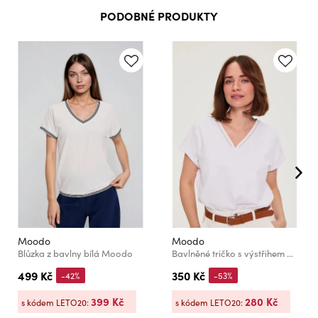
PODOBNÉ PRODUKTY
Moodo
Moodo
Blůzka z bavlny bílá Moodo
Bavlněné tričko s výstřihem do véčka bílé Moodo
499 Kč
350 Kč
-42%
-53%
399 Kč
280 Kč
s kódem LETO20:
s kódem LETO20: