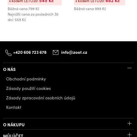
545 Kč
682 Kč
s kódem LETO20:
s kódem LETO20:
Běžná cena
799 Kč
Běžná cena
999 Kč
Nejnižší cena za posledních 30
dní: 559 Kč
+420 606 723 678
info@zoot.cz
O NÁS
Obchodní podmínky
Zásady použití cookies
Zásady zpracování osobních údajů
Kontakt
O NÁKUPU
MŮJ ÚČET