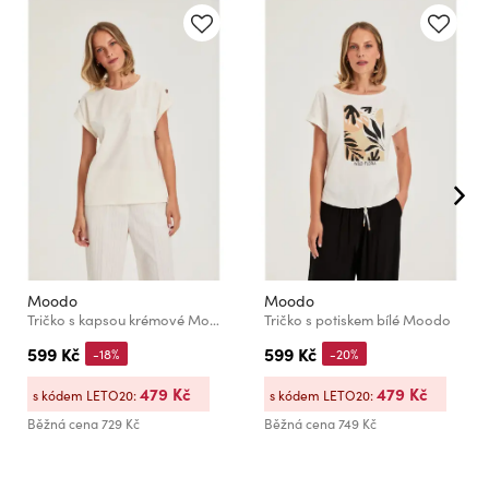
Moodo
Moodo
Tričko s kapsou krémové Moodo
Tričko s potiskem bílé Moodo
599 Kč
599 Kč
-18%
-20%
479 Kč
479 Kč
s kódem LETO20:
s kódem LETO20:
Běžná cena
729 Kč
Běžná cena
749 Kč