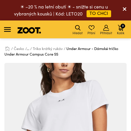
☀ –20 % na letní obutí ☀ - snižte si cenu u
TO CHCI
vybraných kousků | Kód: LETO20
0
Hledat
Přání
Přihlásit
Košík
Česko
...
Trika krátký rukáv
Under Armour - Dámské tričko
Under Armour Campus Core SS