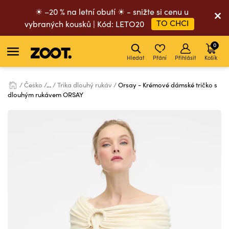
☀ –20 % na letní obutí ☀ - snižte si cenu u
TO CHCI
vybraných kousků | Kód: LETO20
0
Hledat
Přání
Přihlásit
Košík
Česko
...
Trika dlouhý rukáv
Orsay - Krémové dámské tričko s
dlouhým rukávem ORSAY