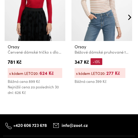
Orsay
Orsay
Červené dámské tričko s dlouhým rukávem ORSAY
Béžové dámské pruhované tričko s dlouhým rukávem ORSAY
781 Kč
347 Kč
-13%
624 Kč
277 Kč
s kódem LETO20:
s kódem LETO20:
Běžná cena
899 Kč
Běžná cena
399 Kč
Nejnižší cena za posledních 30
dní: 626 Kč
+420 606 723 678
info@zoot.cz