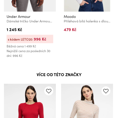
Under Armour
Moodo
Dámské tričko Under Armour UA CG Authentics Mockneck
Přiléhavá bílá halenka s dlouhým rukávem Moodo
1 245 Kč
479 Kč
996 Kč
s kódem LETO20:
Běžná cena
1 499 Kč
Nejnižší cena za posledních 30
dní: 996 Kč
VÍCE OD TÉTO ZNAČKY