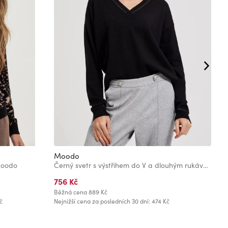
Moodo
M
Moodo
Černý svetr s výstřihem do V a dlouhým rukávem Moodo
S
756 Kč
5
Běžná cena
889 Kč
Bě
č
Nejnižší cena za posledních 30 dní: 474 Kč
Ne