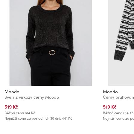
Moodo
Moodo
Svetr z viskózy černý Moodo
Černý pruhova
519 Kč
519 Kč
Běžná cena
614 Kč
Běžná cena
614 Kč
Nejnižší cena za posledních 30 dní: 441 Kč
Nejnižší cena za po