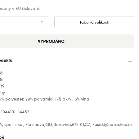
vedeny v EU číslování.
Tabulka velikostí
VYPRODÁNO
oduktu
ná
fit
atý
uhý
9% polyester, 29% polyamid, 17% akryl, 5% vlna
 1044101_14482
 spol. s r.o., Fibichova,583,Borovina,674 01,CZ, kusak@narashoe.cz
bě