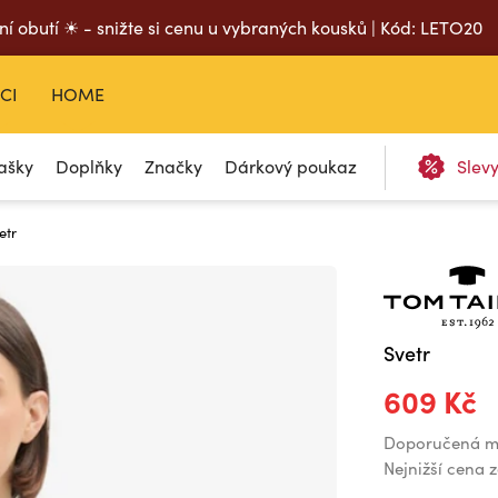
ní obutí ☀ - snižte si cenu u vybraných kousků | Kód: LETO20
CI
HOME
ašky
Doplňky
Značky
Dárkový poukaz
Slev
etr
Svetr
609 Kč
Doporučená m
Nejnižší cena 