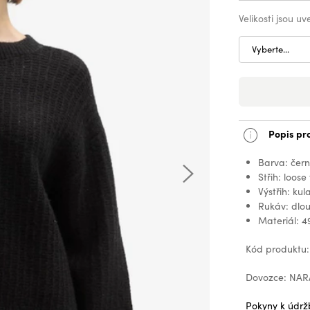
Velikosti jsou u
Vyberte...
Popis pr
Barva: čer
Střih: loose 
Výstřih: kul
Rukáv: dlo
Materiál: 4
Kód produktu:
Dovozce: NARA,
Pokyny k údrž