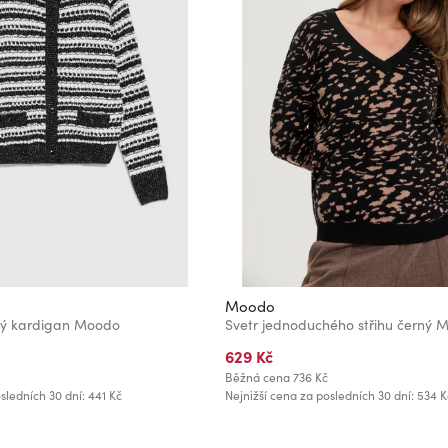
Moodo
ný kardigan Moodo
Svetr jednoduchého střihu černý 
629 Kč
Běžná cena
736 Kč
sledních 30 dní: 441 Kč
Nejnižší cena za posledních 30 dní: 534 K