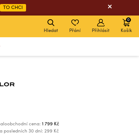
TO CHCI
0
Hledat
Přání
Přihlásit
Košík
y
aloobchodní cena:
1 799 Kč
za posledních 30 dní:
299 Kč