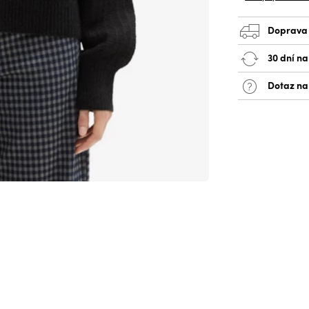
Doprava
30 dní na
Dotaz na