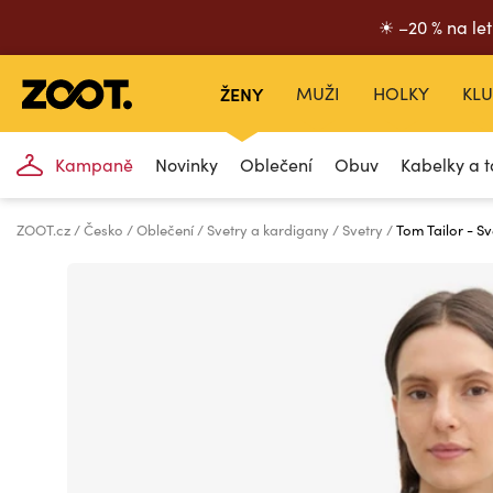
☀ –20 % na let
ŽENY
MUŽI
HOLKY
KLU
Kampaně
Novinky
Oblečení
Obuv
Kabelky a t
ZOOT.cz
Česko
Oblečení
Svetry a kardigany
Svetry
Tom Tailor - Sv