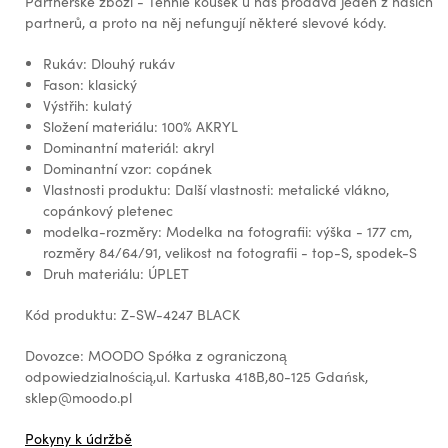
Partnerské zboží - Tenhle kousek u nás prodává jeden z našich
partnerů, a proto na něj nefungují některé slevové kódy.
Rukáv: Dlouhý rukáv
Fason: klasický
Výstřih: kulatý
Složení materiálu: 100% AKRYL
Dominantní materiál: akryl
Dominantní vzor: copánek
Vlastnosti produktu: Další vlastnosti: metalické vlákno,
copánkový pletenec
modelka-rozměry: Modelka na fotografii: výška - 177 cm,
rozměry 84/64/91, velikost na fotografii - top-S, spodek-S
Druh materiálu: ÚPLET
Kód produktu: Z-SW-4247 BLACK
Dovozce: MOODO Spółka z ograniczoną
odpowiedzialnością,ul. Kartuska 418B,80-125 Gdańsk,
sklep@moodo.pl
Pokyny k údržbě