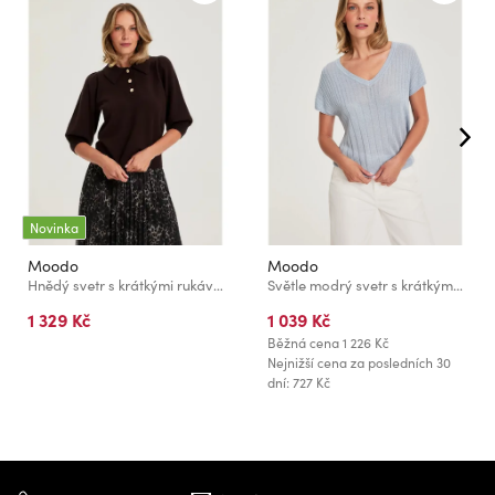
Novinka
Moodo
Moodo
Hnědý svetr s krátkými rukávy Moodo
Světle modrý svetr s krátkými rukávy Moodo
1 329 Kč
1 039 Kč
Běžná cena
1 226 Kč
Nejnižší cena za posledních 30
dní: 727 Kč