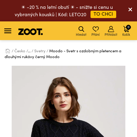
☀ –20 % na letní obutí ☀ - snižte si cenu u
TO CHCI
vybraných kousků | Kód: LETO20
0
Hledat
Přání
Přihlásit
Košík
Česko
...
Svetry
Moodo - Svetr s ozdobným pletencem a
dlouhými rukávy černý Moodo