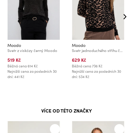
Moodo
Moodo
Svetr z viskózy černý Moodo
Svetr jednoduchého střihu černý Moodo
519 Kč
629 Kč
Běžná cena
614 Kč
Běžná cena
736 Kč
Nejnižší cena za posledních 30
Nejnižší cena za posledních 30
dní: 441 Kč
dní: 534 Kč
VÍCE OD TÉTO ZNAČKY