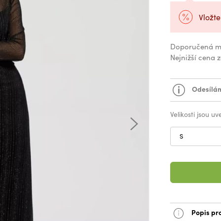
Vložte
Doporučená m
Nejnižší cena 
Odesílám
Velikosti jsou u
S
Popis pr