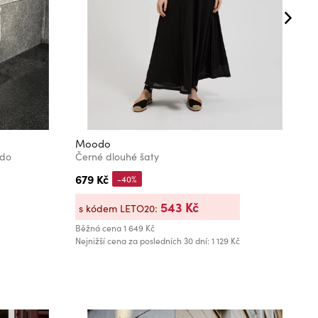
Moodo
M
odo
Černé dlouhé šaty
D
679 Kč
5
-40%
543 Kč
s kódem LETO20:
s
Běžná cena
1 649 Kč
Bě
Nejnižší cena za posledních 30 dní: 1 129 Kč