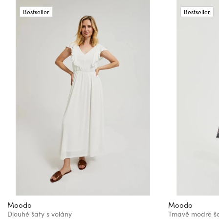
Bestseller
Bestseller
Moodo
Moodo
Dlouhé šaty s volány
Tmavě modré ša