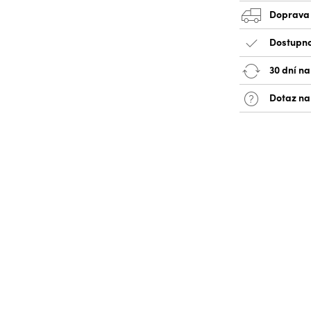
Doprava
Dostupno
30 dní na
Dotaz na