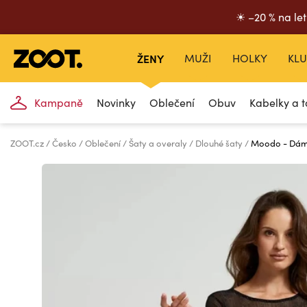
☀ –20 % na let
ŽENY
MUŽI
HOLKY
KLU
Kampaně
Novinky
Oblečení
Obuv
Kabelky a t
ZOOT.cz
Česko
Oblečení
Šaty a overaly
Dlouhé šaty
Moodo - Dám