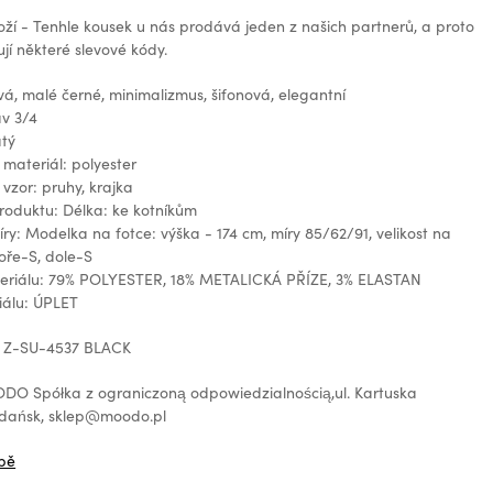
oží - Tenhle kousek u nás prodává jeden z našich partnerů, a proto
jí některé slevové kódy.
ová, malé černé, minimalizmus, šifonová, elegantní
áv 3/4
atý
materiál: polyester
vzor: pruhy, krajka
produktu: Délka: ke kotníkům
y: Modelka na fotce: výška - 174 cm, míry 85/62/91, velikost na
oře-S, dole-S
teriálu: 79% POLYESTER, 18% METALICKÁ PŘÍZE, 3% ELASTAN
iálu: ÚPLET
: Z-SU-4537 BLACK
O Spółka z ograniczoną odpowiedzialnością,ul. Kartuska
Gdańsk, sklep@moodo.pl
bě