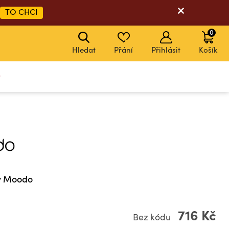
TO CHCI
0
Hledat
Přání
Přihlásit
Košík
y
y Moodo
716 Kč
Bez kódu