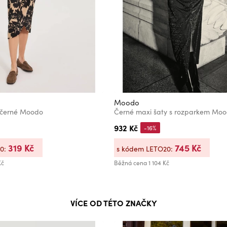
Moodo
 černé Moodo
Černé maxi šaty s rozparkem Mo
932 Kč
-16%
319 Kč
745 Kč
20:
s kódem LETO20:
Kč
Běžná cena
1 104 Kč
VÍCE OD TÉTO ZNAČKY