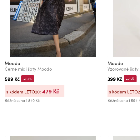
Moodo
Moodo
Černé midi šaty Moodo
Vzorované šaty
599 Kč
399 Kč
-67%
-75%
479 Kč
s kódem LETO20:
s kódem LETO
Běžná cena
1 840 Kč
Běžná cena
1 594 