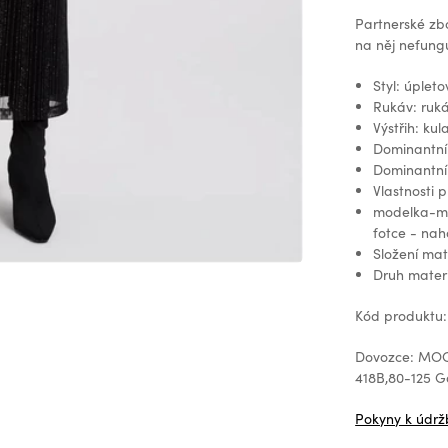
Partnerské zb
na něj nefungu
Styl: úplet
Rukáv: ruk
Výstřih: kul
Dominantní 
Dominantní 
Vlastnosti 
modelka-mír
fotce - nah
Složení ma
Druh mater
Kód produktu
Dovozce: MOOD
418B,80-125 
Pokyny k údrž