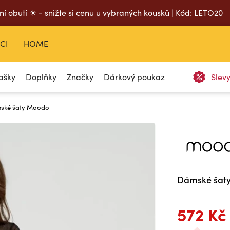
ní obutí ☀ - snižte si cenu u vybraných kousků | Kód: LETO20
CI
HOME
ašky
Doplňky
Značky
Dárkový poukaz
Slev
ské šaty Moodo
Dámské šat
572 Kč