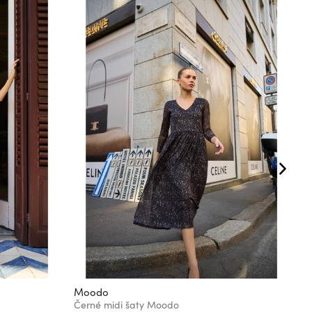
Moodo
M
Černé midi šaty Moodo
V