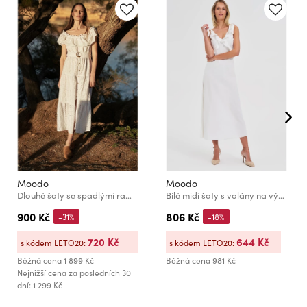
Moodo
Moodo
Dlouhé šaty se spadlými rameny
Bílé midi šaty s volány na výstřihu Moodo
900 Kč
806 Kč
-31%
-18%
720 Kč
644 Kč
s kódem LETO20:
s kódem LETO20:
Běžná cena
1 899 Kč
Běžná cena
981 Kč
Nejnižší cena za posledních 30
dní: 1 299 Kč