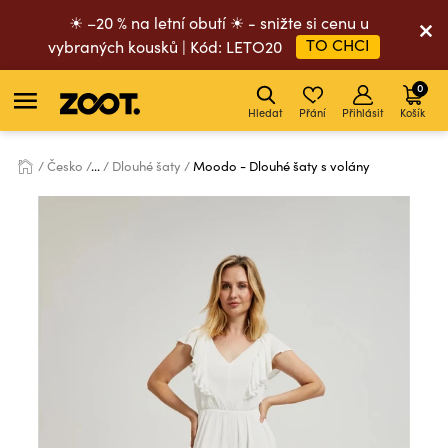
☀ –20 % na letní obutí ☀ - snižte si cenu u
TO CHCI
vybraných kousků | Kód: LETO20
0
Hledat
Přání
Přihlásit
Košík
Česko
...
Dlouhé šaty
Moodo - Dlouhé šaty s volány