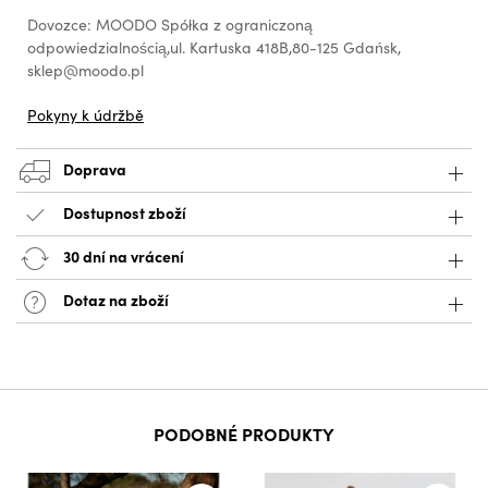
Dovozce: MOODO Spółka z ograniczoną
odpowiedzialnością,ul. Kartuska 418B,80-125 Gdańsk,
sklep@moodo.pl
Pokyny k údržbě
Doprava
Dostupnost zboží
30 dní na vrácení
Dotaz na zboží
PODOBNÉ PRODUKTY