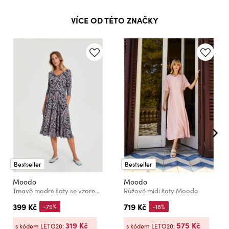
VÍCE OD TÉTO ZNAČKY
Bestseller
Bestseller
Moodo
Moodo
Tmavě modré šaty se vzorem paisley Moodo
Růžové midi šaty Moodo
399 Kč
719 Kč
-75%
-18%
319 Kč
575 Kč
s kódem LETO20:
s kódem LETO20: