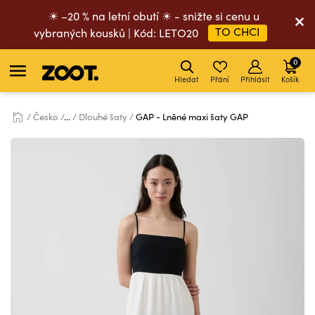
☀ –20 % na letní obutí ☀ - snižte si cenu u
TO CHCI
vybraných kousků | Kód: LETO20
0
Hledat
Přání
Přihlásit
Košík
Česko
...
Dlouhé šaty
GAP - Lněné maxi šaty GAP