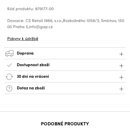
Kód produktu: 879177-00
Dovozce: CS Retail 1969, s.r.o.,Rozkošného 1058/3, Smíchov, 150
00 Praha 5,info@gap.cz
Pokyny k údržbě
Doprava
Dostupnost zboží
30 dní na vrácení
Dotaz na zboží
PODOBNÉ PRODUKTY