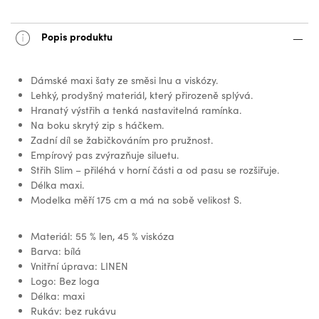
Popis produktu
Dámské maxi šaty ze směsi lnu a viskózy.
Lehký, prodyšný materiál, který přirozeně splývá.
Hranatý výstřih a tenká nastavitelná ramínka.
Na boku skrytý zip s háčkem.
Zadní díl se žabičkováním pro pružnost.
Empírový pas zvýrazňuje siluetu.
Střih Slim – přiléhá v horní části a od pasu se rozšiřuje.
Délka maxi.
Modelka měří 175 cm a má na sobě velikost S.
Materiál: 55 % len, 45 % viskóza
Barva: bílá
Vnitřní úprava: LINEN
Logo: Bez loga
Délka: maxi
Rukáv: bez rukávu