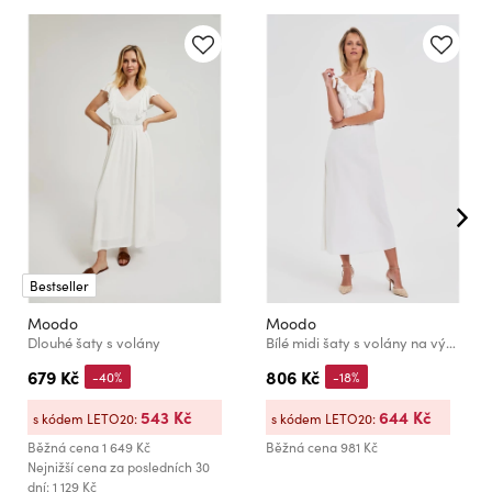
Bestseller
Moodo
Moodo
Dlouhé šaty s volány
Bílé midi šaty s volány na výstřihu Moodo
679 Kč
806 Kč
-40%
-18%
543 Kč
644 Kč
s kódem LETO20:
s kódem LETO20:
Běžná cena
1 649 Kč
Běžná cena
981 Kč
Nejnižší cena za posledních 30
dní: 1 129 Kč