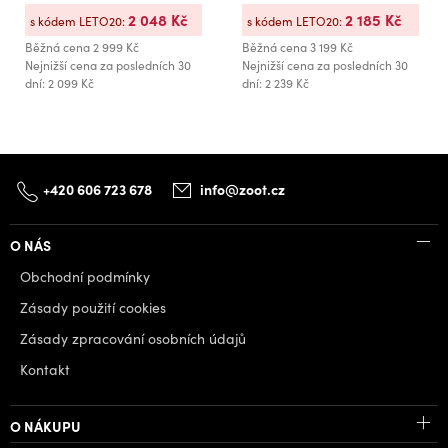
2 048 Kč
2 185 Kč
s kódem LETO20:
s kódem LETO20:
Běžná cena
2 999 Kč
Běžná cena
3 199 Kč
Nejnižší cena za posledních 30
Nejnižší cena za posledních 30
dní: 2 099 Kč
dní: 2 239 Kč
+420 606 723 678
info@zoot.cz
O NÁS
Obchodní podmínky
Zásady použití cookies
Zásady zpracování osobních údajů
Kontakt
O NÁKUPU