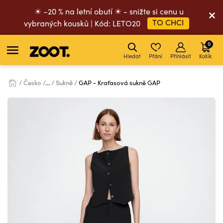
☀ –20 % na letní obutí ☀ - snižte si cenu u
TO CHCI
vybraných kousků | Kód: LETO20
0
Hledat
Přání
Přihlásit
Košík
Česko
...
Sukně
GAP - Kraťasová sukně GAP