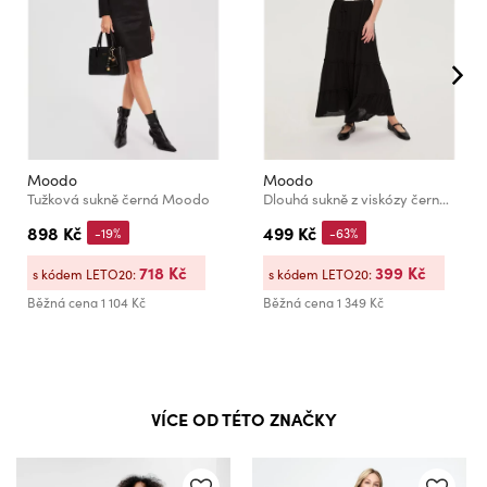
Moodo
Moodo
Tužková sukně černá Moodo
Dlouhá sukně z viskózy černá Moodo
898 Kč
499 Kč
-19%
-63%
718 Kč
399 Kč
s kódem LETO20:
s kódem LETO20:
Běžná cena
1 104 Kč
Běžná cena
1 349 Kč
VÍCE OD TÉTO ZNAČKY