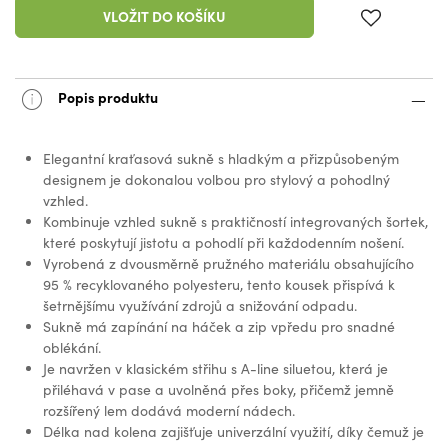
VLOŽIT DO KOŠÍKU
Popis produktu
Elegantní kraťasová sukně s hladkým a přizpůsobeným
designem je dokonalou volbou pro stylový a pohodlný
vzhled.
Kombinuje vzhled sukně s praktičností integrovaných šortek,
které poskytují jistotu a pohodlí při každodenním nošení.
Vyrobená z dvousměrně pružného materiálu obsahujícího
95 % recyklovaného polyesteru, tento kousek přispívá k
šetrnějšímu využívání zdrojů a snižování odpadu.
Sukně má zapínání na háček a zip vpředu pro snadné
oblékání.
Je navržen v klasickém střihu s A-line siluetou, která je
přiléhavá v pase a uvolněná přes boky, přičemž jemně
rozšířený lem dodává moderní nádech.
Délka nad kolena zajišťuje univerzální využití, díky čemuž je