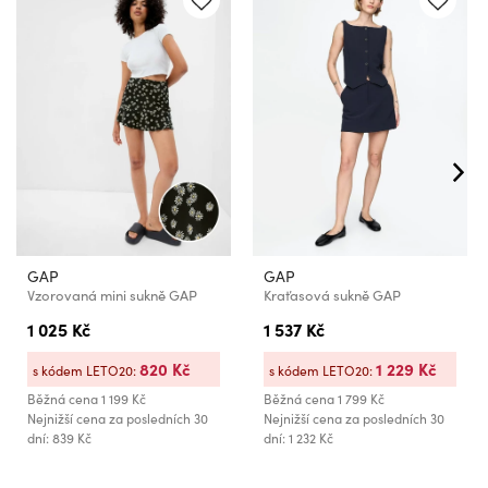
GAP
GAP
Vzorovaná mini sukně GAP
Kraťasová sukně GAP
1 025 Kč
1 537 Kč
820 Kč
1 229 Kč
s kódem LETO20:
s kódem LETO20:
Běžná cena
1 199 Kč
Běžná cena
1 799 Kč
Nejnižší cena za posledních 30
Nejnižší cena za posledních 30
dní: 839 Kč
dní: 1 232 Kč