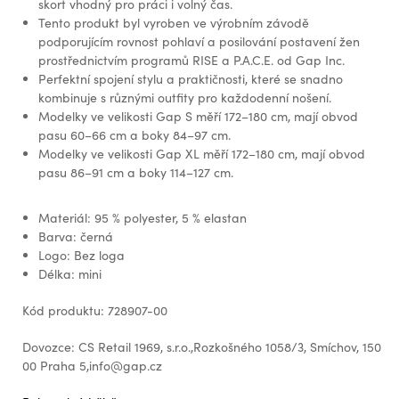
skort vhodný pro práci i volný čas.
Tento produkt byl vyroben ve výrobním závodě
podporujícím rovnost pohlaví a posilování postavení žen
prostřednictvím programů RISE a P.A.C.E. od Gap Inc.
Perfektní spojení stylu a praktičnosti, které se snadno
kombinuje s různými outfity pro každodenní nošení.
Modelky ve velikosti Gap S měří 172–180 cm, mají obvod
pasu 60–66 cm a boky 84–97 cm.
Modelky ve velikosti Gap XL měří 172–180 cm, mají obvod
pasu 86–91 cm a boky 114–127 cm.
Materiál: 95 % polyester, 5 % elastan
Barva: černá
Logo: Bez loga
Délka: mini
Kód produktu: 728907-00
Dovozce: CS Retail 1969, s.r.o.,Rozkošného 1058/3, Smíchov, 150
00 Praha 5,info@gap.cz