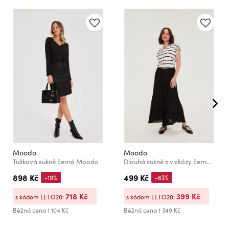
Moodo
Moodo
Tužková sukně černá Moodo
Dlouhá sukně z viskózy černá Moodo
898 Kč
499 Kč
-19%
-63%
718 Kč
399 Kč
s kódem LETO20:
s kódem LETO20:
Běžná cena
1 104 Kč
Běžná cena
1 349 Kč