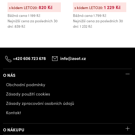
820 Kč
1 229 Kč
s kódem LETO20:
s kódem LETO20:
Běžná cena
1 199 Kč
Běžná cena
1 799 Kč
Nejnižší cena za posledních 30
Nejnižší cena za posledních 30
dní: 839 Kč
dní: 1 232 Kč
+420 606 723 678
info@zoot.cz
O NÁS
Obchodní podmínky
Zásady použití cookies
Zásady zpracování osobních údajů
Kontakt
O NÁKUPU