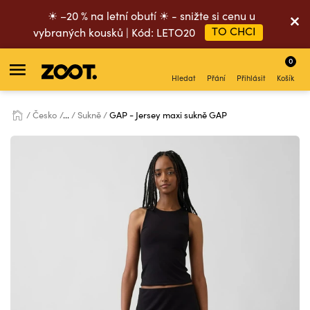
☀ –20 % na letní obutí ☀ - snižte si cenu u
TO CHCI
vybraných kousků | Kód: LETO20
0
Hledat
Přání
Přihlásit
Košík
Česko
...
Sukně
GAP - Jersey maxi sukně GAP