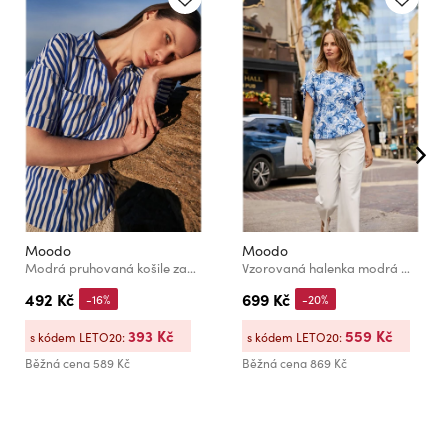
Moodo
Moodo
Modrá pruhovaná košile zapínaná na knoflíky s kapsami Moodo
Vzorovaná halenka modrá Moodo
492 Kč
699 Kč
-16%
-20%
393 Kč
559 Kč
s kódem LETO20:
s kódem LETO20:
Běžná cena
589 Kč
Běžná cena
869 Kč