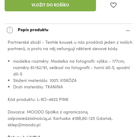
VLOŽIT DO KOŠÍKU
Popis produktu
Partnerské zboží - Tenhle kousek u nás prodává jeden z našich
partnerů, a proto na něj nefungují některé slevové kódy.
modelka-rozměry: Modelka na fotografii: výška - 177cm,
rozměry 81/62/91, velikost na fotografii - horní díl-S, spodní
díl-S
Složení materiálu: 100% VISKÓZA
Druh materiálu: TKANINA
Kód produktu: L-KO-4622 PINK
Dovozce: MOODO Spółka z ograniczoną
odpowiedzialnością,ul. Kartuska 418B,80-125 Gdańsk,
sklep@moodo.pl