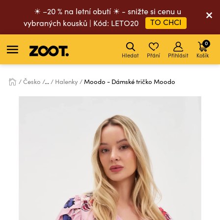
☀ –20 % na letní obutí ☀ - snižte si cenu u
TO CHCI
vybraných kousků | Kód: LETO20
0
Hledat
Přání
Přihlásit
Košík
Česko
...
Halenky
Moodo - Dámské tričko Moodo