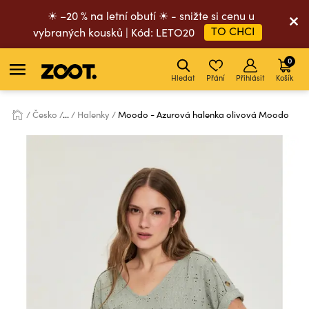
☀ –20 % na letní obutí ☀ - snižte si cenu u
TO CHCI
vybraných kousků | Kód: LETO20
0
Hledat
Přání
Přihlásit
Košík
Česko
...
Halenky
Moodo - Azurová halenka olivová Moodo