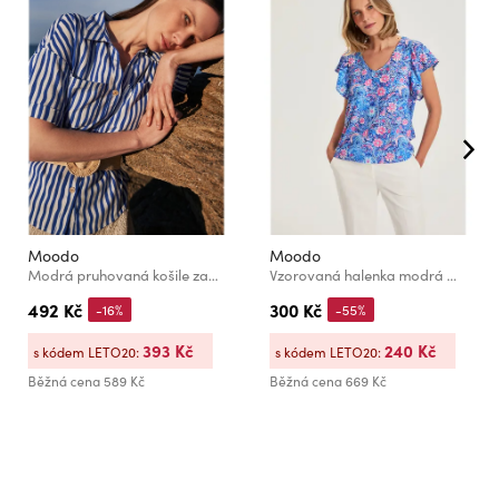
Moodo
Moodo
Modrá pruhovaná košile zapínaná na knoflíky s kapsami Moodo
Vzorovaná halenka modrá Moodo
492 Kč
300 Kč
-16%
-55%
393 Kč
240 Kč
s kódem LETO20:
s kódem LETO20:
Běžná cena
589 Kč
Běžná cena
669 Kč