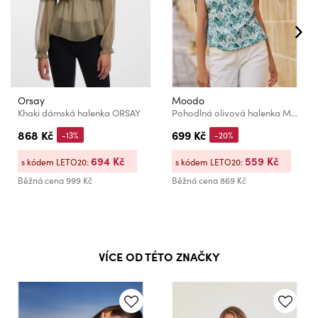
Orsay
Moodo
Khaki dámská halenka ORSAY
Pohodlná olivová halenka Moodo
868 Kč
699 Kč
-13%
-20%
694 Kč
559 Kč
s kódem LETO20:
s kódem LETO20:
Běžná cena
999 Kč
Běžná cena
869 Kč
VÍCE OD TÉTO ZNAČKY