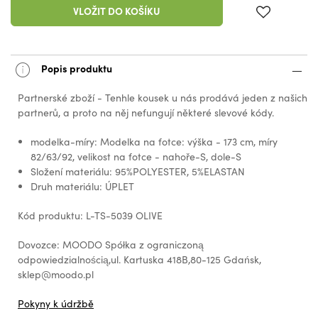
VLOŽIT DO KOŠÍKU
Popis produktu
Partnerské zboží - Tenhle kousek u nás prodává jeden z našich
partnerů, a proto na něj nefungují některé slevové kódy.
modelka-míry: Modelka na fotce: výška - 173 cm, míry
82/63/92, velikost na fotce - nahoře-S, dole-S
Složení materiálu: 95%POLYESTER, 5%ELASTAN
Druh materiálu: ÚPLET
Kód produktu: L-TS-5039 OLIVE
Dovozce: MOODO Spółka z ograniczoną
odpowiedzialnością,ul. Kartuska 418B,80-125 Gdańsk,
sklep@moodo.pl
Pokyny k údržbě